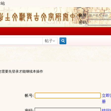
本站
帐号
密码
帖子
搜
索
您需要先登录才能继续本操作
帐号:
立即
册
密码:
找回