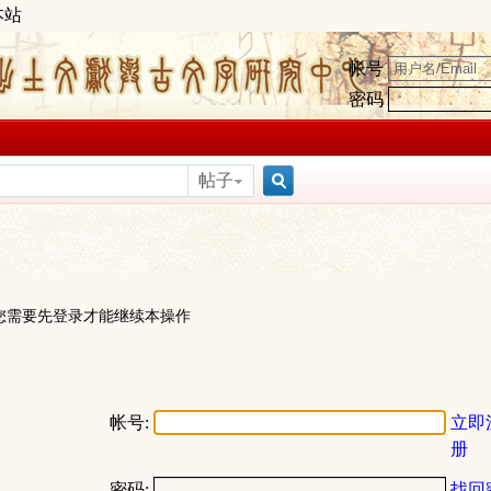
本站
帐号
密码
帖子
搜
索
您需要先登录才能继续本操作
帐号:
立即
册
密码:
找回