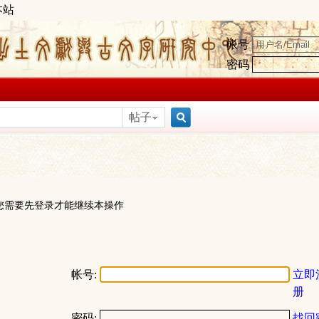
本站
帐号
密码
帖子
搜
索
您需要先登录才能继续本操作
帐号:
立即
册
密码:
找回