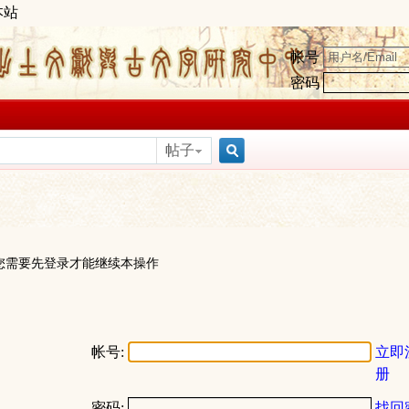
本站
帐号
密码
帖子
搜
索
您需要先登录才能继续本操作
帐号:
立即
册
密码:
找回