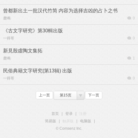
曾都新出土一批汉代竹简 内容为选择吉凶的占卜之书
鹿鳴
0
《古文字研究》第30輯出版
一得哥
0
新見殷虛陶文集拓
鹿鳴
1
民俗典籍文字研究(第13辑) 出版
一得哥
0
上一页
第15页
下一页
首页
|
登录
|
注册
简易版
|
触屏版
|
电脑版
|
© Comsenz Inc.