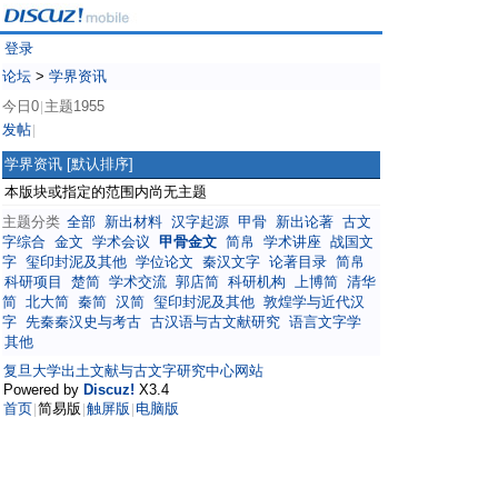
登录
论坛
>
学界资讯
今日0
主题1955
|
发帖
|
学界资讯
[默认排序]
本版块或指定的范围内尚无主题
主题分类
全部
新出材料
汉字起源
甲骨
新出论著
古文
字综合
金文
学术会议
甲骨金文
简帛
学术讲座
战国文
字
玺印封泥及其他
学位论文
秦汉文字
论著目录
简帛
科研项目
楚简
学术交流
郭店简
科研机构
上博简
清华
简
北大简
秦简
汉简
玺印封泥及其他
敦煌学与近代汉
字
先秦秦汉史与考古
古汉语与古文献研究
语言文字学
其他
复旦大学出土文献与古文字研究中心网站
Powered by
Discuz!
X3.4
首页
简易版
触屏版
电脑版
|
|
|