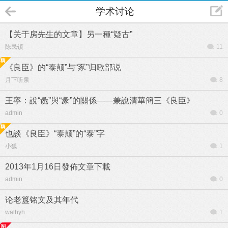
学术讨论
【关于房先生的文章】另一種“疑古”
陈民镇
11
《良臣》的“泰颠”与“豕”归歌部说
月下听泉
8
王寧：說“彘”與“彖”的關係——兼說清華簡三《良臣》
admin
0
也談《良臣》“泰颠”的“泰”字
小狐
1
2013年1月16日發佈文章下載
admin
0
论老簋铭文及其年代
walhyh
1