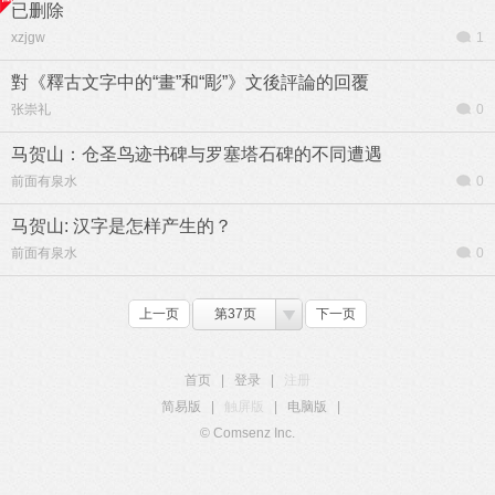
已删除
xzjgw
1
對《釋古文字中的“畫”和“彫”》文後評論的回覆
张崇礼
0
马贺山：仓圣鸟迹书碑与罗塞塔石碑的不同遭遇
前面有泉水
0
马贺山: 汉字是怎样产生的？
前面有泉水
0
上一页
第37页
下一页
首页
|
登录
|
注册
简易版
|
触屏版
|
电脑版
|
© Comsenz Inc.