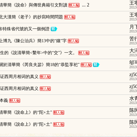
王
...
2
清華簡《說命》與傳世典籍引文對讀
2013
王
北大漢簡《老子》的抄寫時間問題
2013
月
帛特殊省代號的又一個例證
2013
苦
上博九《陳公治兵》簡13中的“鑲”字
2013
大
生的《說清華簡<繫年>中的“交”》一文。
2013
邬
關於清華簡《芮良夫毖》簡18的“恭監享祀”
2013
zj5
证西周月相词的真义
2013
zj5
证西周月相词的真义
2013
水
的本義
2013
陈
清華簡《說命上》的“陀+土”
2013
陈
清華簡《說命上》的“陀+土”
2013