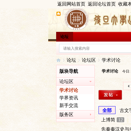
返回网站首页
返回论坛首页
收藏
论坛
论坛
论坛区
学术讨论
版块导航
学术讨论
今日:
论坛区
出
»
›
›
学术讨论
学界资讯
新手交流
全部
古文
版务区
上博简
12
先秦秦汉史与