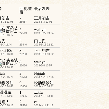
者
回复/查
最后发表
看
月初吉
7
正月初吉
-5-31 11:08
26557
2013-6-3 12:01
hyh
实名认
5
walhyh
22513
2013-5-27 09:24
-5-16 16:17
古氏
5
曰古氏
-5-3 11:44
29840
2013-5-16 12:12
002106
3
正月初吉
-4-15 16:04
20208
2013-5-14 10:32
hyh
实名认
8
walhyh
21056
2013-5-8 10:57
-3-29 10:31
uls
3
Ngguls
-4-25 16:21
20513
2013-4-25 17:05
韵楼段注
0
经韵楼段注
-4-25 14:41
13856
2013-4-25 14:41
ゞ瀟灑℡
1
xzjgw
-4-15 13:09
19095
2013-4-18 13:11
竹道人
2
ee
-3-26 10:12
29514
2013-4-11 21:12