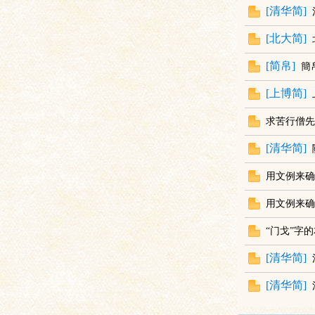
[
清华简
]
[
北大简
]
[
简帛
]
簡
[
上博简
]
求苦行僧先
与
[
清华简
]
用文例来确
用文例来确
“门戈”字
[
清华简
]
古
[
清华简
]