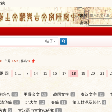
本站
帐号
密码
帖子
搜
0
|
主题:
1227
|
排名:
6
索
返 回
1 ...
14
15
16
17
18
19
20
21
2
字综合
48
甲骨金文
68
战国文字
3
秦汉文字
15
清华简
57
北大简
12
秦简
11
玺印封泥及其他
4
考古
5
古汉语与古文献研究
15