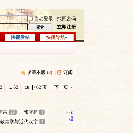
自动登录
找回密码
立即注册
登录
快捷发帖
快捷导航
收藏本版
(
3
)
|
订阅
2
... 62
/ 62 页
下一页
简帛
29
郭店简
4
收
起
敦煌学与近代汉字
2