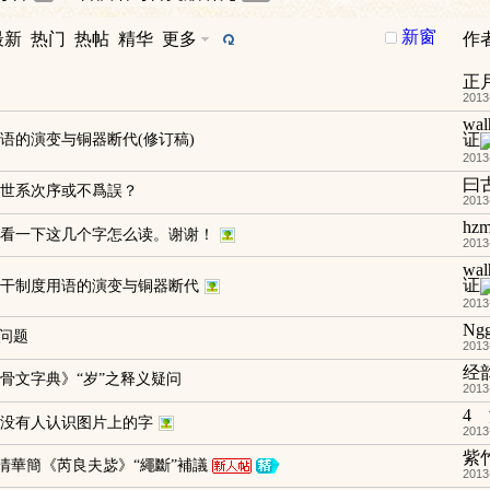
新窗
最新
热门
热帖
精华
更多
作
正
2013
wal
证
语的演变与铜器断代(修订稿)
2013
曰
世系次序或不爲誤？
2013
hzm
看一下这几个字怎么读。谢谢！
2013
wal
证
干制度用语的演变与铜器断代
2013
Ngg
”问题
2013
经
骨文字典》“岁”之释义疑问
2013
4
没有人认识图片上的字
2013
紫
清華簡《芮良夫毖》“繩斷”補議
2013