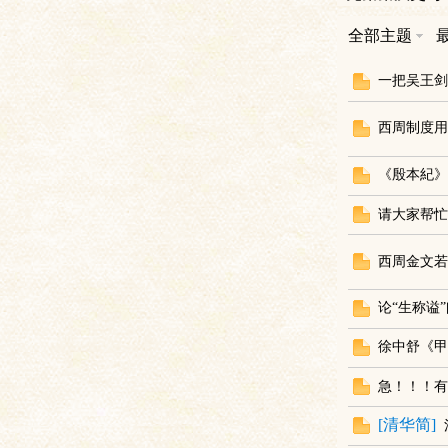
全部主题
土
一把吴王剑
西周制度用
《殷本紀》
请大家帮忙
文
西周金文若
论“生称谥
徐中舒《甲
急！！！有
[
清华简
]
献