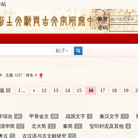
本站
帐号
密码
帖子
搜
0
|
主题:
1227
|
排名:
6
索
返 回
1 ...
12
13
14
15
16
17
18
19
2
字综合
48
甲骨金文
68
战国文字
3
秦汉文字
15
清华简
57
北大简
12
秦简
11
玺印封泥及其他
4
考古
5
古汉语与古文献研究
15