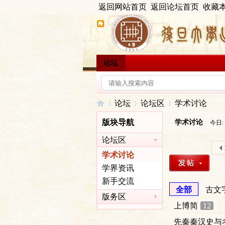
返回网站首页
返回论坛首页
收藏
论坛
论坛
论坛区
学术讨论
版块导航
学术讨论
今日:
论坛区
出
»
›
›
学术讨论
学界资讯
新手交流
全部
古文
版务区
上博简
12
先秦秦汉史与