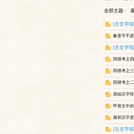
全部主题
土
[
古文字综
象形字不是
[
古文字综
田猎考之四
田猎考之三
文
田猎考之二
原始汉字经
甲骨文中的
最初汉字是
[
古文字综
献