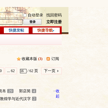
自动登录
找回密码
立即注册
登录
快捷发帖
快捷导航
收藏本版
(
3
)
|
订阅
0
... 62
/ 62 页
下一页
简帛
29
郭店简
4
收
起
敦煌学与近代汉字
2