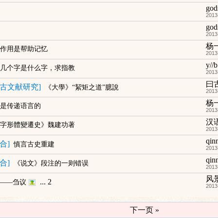
god
2013
god
2013
杨
作用是帮助记忆
2013
y//b
几个字是什么字，求指教
2013
曰
古文献研究
]
《大學》“絜矩之道”臆說
2013
杨
是传递语言的
2013
汉
字形體變遷史》魏建功著
2013
qin
合
]
慎言古史重建
2013
qin
合
]
《说文》段注的一则错误
2013
风景
...
2
伪——刍议
2013
下一页 »