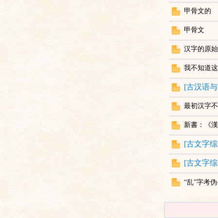
甲骨文的
甲骨文
汉字的原始
我不知道这
[
古汉语与
与
最初汉字不
新書：《漢
[
古文字综
[
古文字综
“乱”字考
古