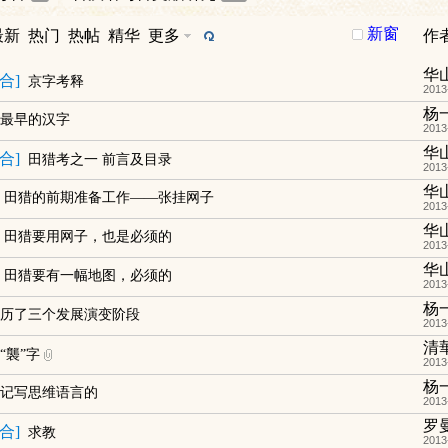
新窗
最新
热门
热帖
精华
更多
作
华
合
]
京字考释
2013
杨
最早的汉字
2013
华
合
]
田猎考之一 前言及目录
2013
华
 田猎的前期准备工作——张挂网子
2013
华
 田猎要用网子，也是必须的
2013
华
 田猎要有一幅地图，必须的
2013
杨
历了三个发展演变阶段
2013
清
“襲”字
2013
杨
记写思维语言的
2013
罗
合
]
求教
2013