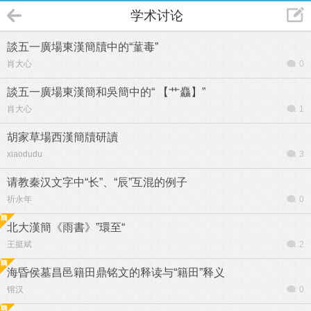
学术讨论
談五一廣場東漢簡牘中的“蓳毒”
肖大心
0
談五一廣場東漢簡和吳簡中的“ 【艹麤】”
肖大心
1
胡家草場西漢簡牘研讀
xiaodudu
3
请教秦汉文字中“长”、“辰”互混的例子
祈永年
0
北大漢簡《雨書》”環至“
王挺斌
2
海昏侯墓昌邑籍田鼎铭文的释读与“籍田”释义
镕汉
0