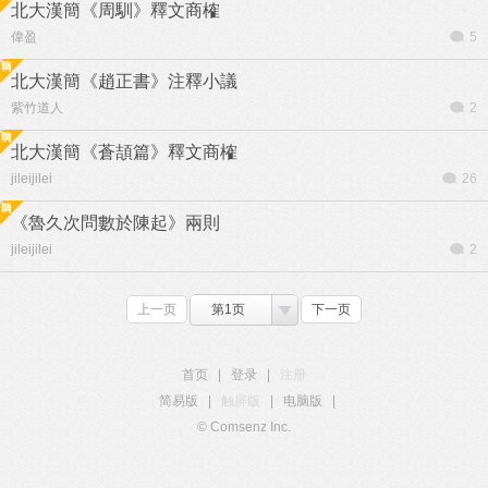
北大漢簡《周馴》釋文商榷
偉盈
5
北大漢簡《趙正書》注釋小議
紫竹道人
2
北大漢簡《蒼頡篇》釋文商榷
jileijilei
26
《魯久次問數於陳起》兩則
jileijilei
2
上一页
第1页
下一页
首页
|
登录
|
注册
简易版
|
触屏版
|
电脑版
|
© Comsenz Inc.