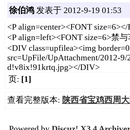
徐伯鸿
发表于 2012-9-19 01:53
<P align=center><FONT size=6>
<P align=left><FONT size=6
<DIV class=upfilea><img border=0 
src=UpFile/UpAttachment/2012-9
d!v8ix!91krtq.jpg></DIV>
页:
[1]
查看完整版本:
陕西省宝鸡西周大
Powered by
Discuz! X3.4 Archive