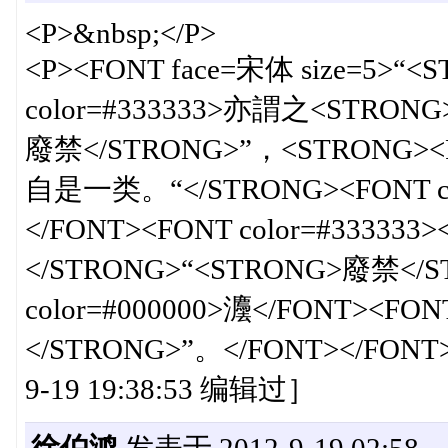
<P>&nbsp;</P>
<P><FONT face=宋体 size=5>“
color=#333333>亦謂之<STRO
廢禁</STRONG>”，<STRONG><F
自是一类。“</STRONG><FONT co
</FONT><FONT color=#3333
</STRONG>“<STRONG>廢禁</
color=#000000>灋</FONT><FON
</STRONG>”。</FONT></FON
9-19 19:38:53 编辑过］