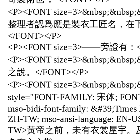
<P><FONT size=3>&nbsp;&
整理者認爲應是製衣工匠名，在下
</FONT></P>
<P><FONT size=3>——旁證有：<
<P><FONT size=3>&nbsp;&nb
之說。</FONT></P>
<P><FONT size=3>&nbsp;&
style="FONT-FAMILY: 宋体; FONT-SI
mso-bidi-font-family: &#39;Times
ZH-TW; mso-ansi-language: EN-US
TW>黃帝之前，未有衣裳屋宇。