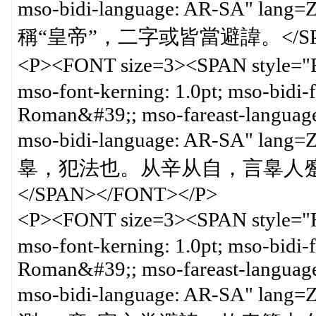
mso-bidi-language: AR-SA" la
稱“皇帝”，二字或皆當避諱。</SPAN
<P><FONT size=3><SPAN style=
mso-font-kerning: 1.0pt; mso-bidi
Roman&#39;; mso-fareast-languag
mso-bidi-language: AR-SA" l
辠，犯法也。从辛从自，言辠人
</SPAN></FONT></P>
<P><FONT size=3><SPAN style=
mso-font-kerning: 1.0pt; mso-bidi
Roman&#39;; mso-fareast-languag
mso-bidi-language: AR-SA" la