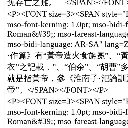
免存亡之難。 </SPAN></FONT>
<P><FONT size=3><SPAN style=
mso-font-kerning: 1.0pt; mso-bidi
Roman&#39;; mso-fareast-languag
mso-bidi-language: AR-SA" l
·作篇》有“黃帝造火食旃冕”、“
衣”之記載，”、“伯余”、“胡曹”
就是指黃帝，參《淮南子·氾論訓
帝”。</SPAN></FONT></P>
<P><FONT size=3><SPAN style=
mso-font-kerning: 1.0pt; mso-bidi
Roman&#39;; mso-fareast-languag