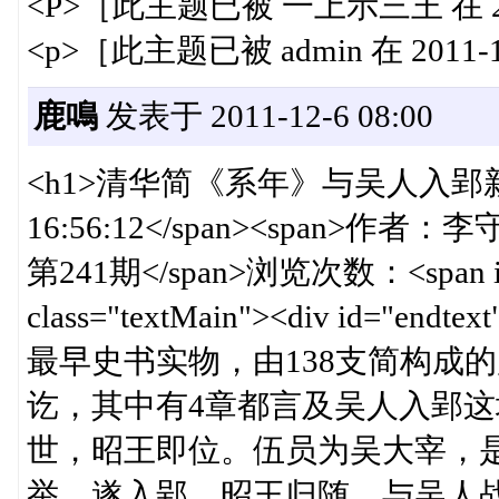
<P>［此主题已被 一上示三王 在 2011
<p>［此主题已被 admin 在 2011-1
鹿鳴
发表于 2011-12-6 08:00
<h1>清华简《系年》与吴人入郢新探</h
16:56:12</span><span>作
第241期</span>浏览次数：<span id="
class="textMain"><div i
最早史书实物，由138支简构成
讫，其中有4章都言及吴人入郢这
世，昭王即位。伍员为吴大宰，
举，遂入郢，昭王归随，与吴人