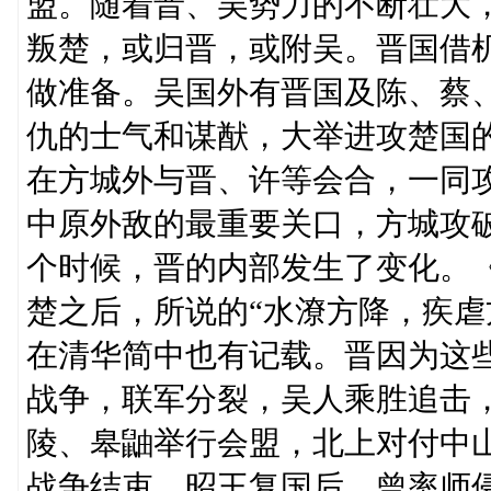
盟。随着晋、吴势力的不断壮大
叛楚，或归晋，或附吴。晋国借
做准备。吴国外有晋国及陈、蔡
仇的士气和谋猷，大举进攻楚国
在方城外与晋、许等会合，一同
中原外敌的最重要关口，方城攻
个时候，晋的内部发生了变化。
楚之后，所说的“水潦方降，疾虐
在清华简中也有记载。晋因为这
战争，联军分裂，吴人乘胜追击
陵、皋鼬举行会盟，北上对付中
战争结束，昭王复国后，曾率师