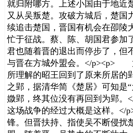
就归附哪方。上述小国由于地近
又从吴叛楚。攻破方城后，楚国
续追击楚国，晋国有机会在卲陵
忙于征战。蔡、陈、胡国君参加
君也随着晋的退出而停步了，但
与晋在方城外盟会。</p><p>
所理解的昭王回到了原来所居的
之郢，据清华简《楚居》可知是“
媺郢，终其位没有再回到为郢。<
这场战争的经过大概是这样。</
锋。但晋扶持、指使吴不断侵扰