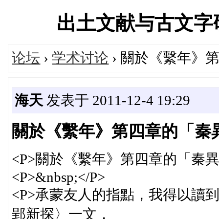
出土文献与古文字研究学
论坛
›
学术讨论
› 關於《繫年》
海天
发表于 2011-12-4 19:29
關於《繫年》第四章的「秦
<P>關於《繫年》第四章的「秦異公
<P>&nbsp;</P>
<P>承蒙友人的指點，我得以讀
郢新探〉一文，