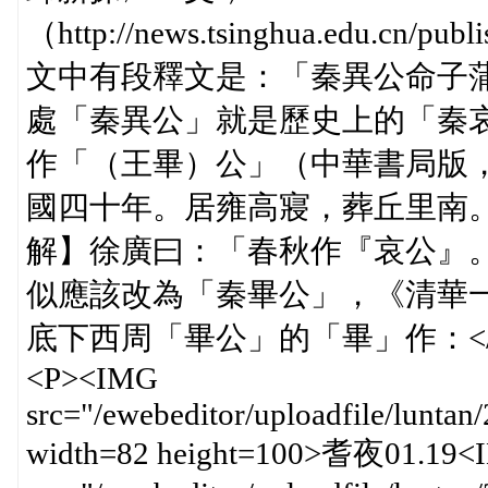
（http://news.tsinghua.edu.cn/p
文中有段釋文是：「秦異公命子
處「秦異公」就是歷史上的「秦
作「（王畢）公」（中華書局版，
國四十年。居雍高寢，葬丘里南
解】徐廣曰：「春秋作『哀公』。」
似應該改為「秦畢公」，《清華
底下西周「畢公」的「畢」作：</
<P><IMG
src="/ewebeditor/uploadfile/lunta
width=82 height=100>耆夜01.19