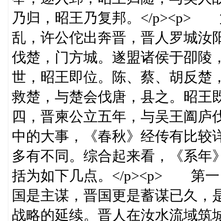
乃归，昭王乃复邦。</p><p
乱，许公佗出奔晋，晋人罗城汝
伐楚，门方城。遂盟诸侯于卲陵，
世，昭王即位。陈、蔡、胡反楚
救楚，与楚会伐唐，县之。昭王既
四，晋柬公立五年，与吴王阖庐伐
中的大事，《春秋》经传有比较
多有不同。综合起来看，《系年
括为如下几点。</p><p> 
国是主谋，晋国更是蓄谋已久，
战略的延续。晋人在汝水流域筑