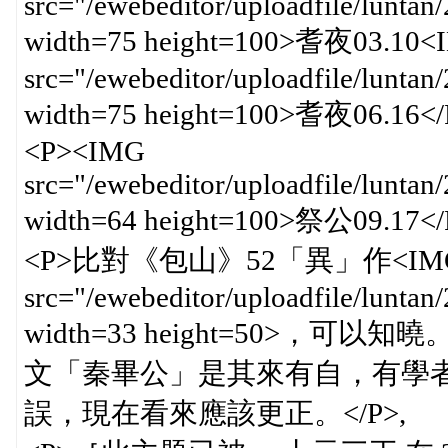
src="/ewebeditor/uploadfile/lunta
width=75 height=100>耆夜03.10
src="/ewebeditor/uploadfile/lunta
width=75 height=100>耆夜06.16</
<P><IMG
src="/ewebeditor/uploadfile/lunta
width=64 height=100>祭公09.17</
<P>比對《包山》52「異」作<IMG b
src="/ewebeditor/uploadfile/lunta
width=33 height=50>
文「秦畢公」是其來有自，有學
誤，現在看來應該更正。</P>,