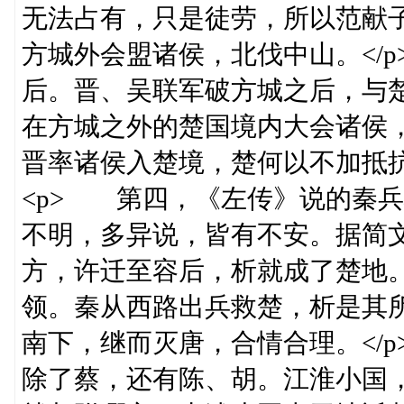
无法占有，只是徒劳，所以范献
方城外会盟诸侯，北伐中山。</
后。晋、吴联军破方城之后，与
在方城之外的楚国境内大会诸侯
晋率诸侯入楚境，楚何以不加抵抗
<p> 第四，《左传》说的秦兵
不明，多异说，皆有不安。据简文
方，许迁至容后，析就成了楚地
领。秦从西路出兵救楚，析是其
南下，继而灭唐，合情合理。</
除了蔡，还有陈、胡。江淮小国