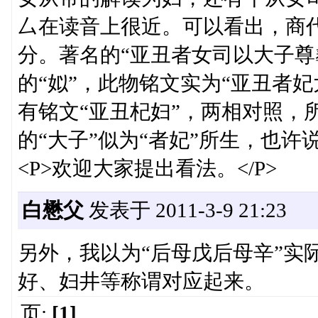
厶在读音上很近。可以看出，商
分。著名的“亚丑者女司以大子尊
的“姒”，此物铭文实为“亚丑者
有铭文“亚丑杞妇”，两相对照，
的“大子”似为“者妃”所生，也许
<P>欢迎大家提出看法。</P>
白懋父
发表于 2011-3-9 21:23
另外，我以为“后母戊后母辛”实
好、妇井等称谓对应起来。
页:
[1]