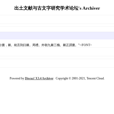
出土文献与古文字研究学术论坛's Archiver
則分棗，棘。統言則曰棘。周禮。外朝九棘三槐。棘正謂棗。”</FONT>
Powered by
Discuz! X3.4 Archiver
Copyright © 2001-2021, Tencent Cloud.