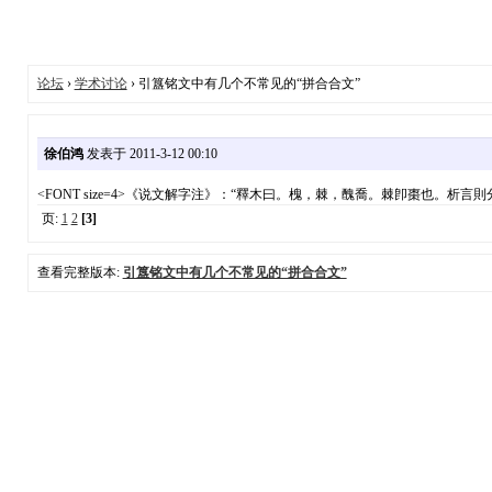
论坛
›
学术讨论
› 引簋铭文中有几个不常见的“拼合合文”
徐伯鸿
发表于 2011-3-12 00:10
<FONT size=4>《说文解字注》：“釋木曰。槐，棘，醜喬。棘卽棗也。析言
页:
1
2
[3]
查看完整版本:
引簋铭文中有几个不常见的“拼合合文”