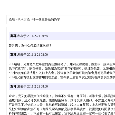
论坛
›
学术讨论
› 補一個三晉系的鳧字
蒿耳
发表于 2011-2-21 06:55
告訴俺，為什么鳧必須在侯部？
蒿耳
发表于 2011-2-21 08:00
<P>哈哈，兄竟然又把舉證的責任推給俺了。難到沒聽說過，誰主張，誰舉證嗎
為“符”或“附”，則在侯部。如果認為它是“鶩”的同源詞，並且跟包聲、九聲相
<P>比較好的辦法是引入前上古音，說這個字的幾個可能的讀音是從更早時候
<P>在兄的背後起支撐作用的理念是，當今的上古音研究已經完善到無以復加的
蒿耳
发表于 2011-2-21 08:00
哈哈，兄又把舉證責任推給俺了。難道不知道有一條原則，叫誰主張，誰舉證嗎？
跟鶩同源，且又可以跟九聲、包聲發生關係，則可以歸入幽部。不知道兄為何厚
可是兄又不相信前上古音（當然也可以遞減，說上古在某部，上古後期迤入某部
兄把它歸侯部亦無不可（如果兄認為侯部是該字最早讀音，就需要把時間層次理
料的時間層次），不過有一點可以確定，我不認為這三部一定有一個代表了最