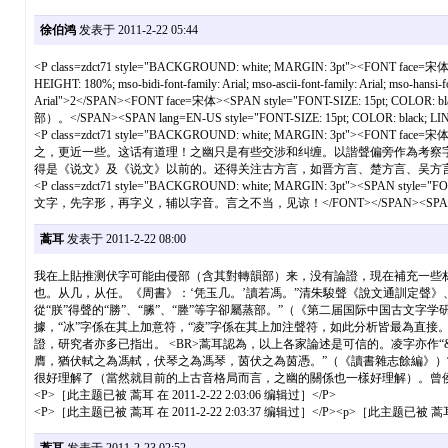
徐伯鸿
发表于 2011-2-22 05:44
<P class=zdct71 style="BACKGROUND: white; MARGIN: 3pt"><FONT face=宋
HEIGHT: 180%; mso-bidi-font-family: Arial; mso-ascii-font-family: Aria
Arial">2</SPAN><FONT face=宋体><SPAN style="FONT-SIZE: 15pt; COLOR: b
部）。</SPAN><SPAN lang=EN-US style="FONT-SIZE: 15pt; COLOR: black; LINE-HE
<P class=zdct71 style="BACKGROUND: white; MARGIN: 3pt"><FONT face=宋体><SPA
之，更近一些。这话有道理！之幽只是有些交涉和纠缠。以諧聲偏旁作為考察
得是《说文》及《说文》以前的。还得关注古方言，如晋方言、楚方言、吴方言，等等。</SPAN><SPAN lang
<P class=zdct71 style="BACKGROUND: white; MARGIN: 3pt"><SPAN style="FONT-
文字，先字形，再字义，辅以字音。言之不当，见谅！</FONT></SPAN><SPAN style="FONT-SIZ
蒿耳
发表于 2011-2-22 08:00
我在上貼推测伏字可能由侵部（含其對轉韻部）来，没有論證，現在補充一些材料：
也。从几，从任。《周書》：‘凭玉几。’讀若馮。”清朱駿聲《說文通訓定聲》、宋
從“朕”得聲的“勝”、“縢”、“塍”等字卻屬蒸部。”（《第二届国际中国古文字
據，“冰”字係在其上加意符，“凌”字係在其上加注聲符，如此分析皆最為直接
證，研究者亦多已指出。 <BR>蒿耳認為，以上各家論述是可信的。凌字亦作“
膺，猶伏軾之為馮軾，伏琴之為馮琴，茵伏之為茵憑。”（《讀書雜志餘編》）
很好理解了（當然就目前的上古音格局而言，之幽的關係也一樣好理解）。曾侯
<P>［此主题已被 蒿耳 在 2011-2-22 2:03:06 编辑过］</P>
<P>［此主题已被 蒿耳 在 2011-2-22 2:03:37 编辑过］</P><p>［此主题已被 蒿耳 在