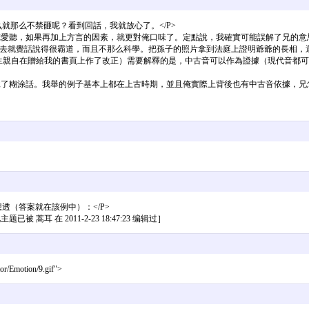
就那么不禁砸呢？看到回話，我就放心了。</P>
俺愛聽，如果再加上方言的因素，就更對俺口味了。定點說，我確實可能誤解了兄的意思
聽上去就覺話說得很霸道，而且不那么科學。把孫子的照片拿到法庭上證明爺爺的長相，
，黃先生親自在贈給我的書頁上作了改正）需要解釋的是，中古音可以作為證據（現代音
得說了糊涂話。我舉的例子基本上都在上古時期，並且俺實際上背後也有中古音依據，
透（答案就在該例中）：</P>
蒿耳 在 2011-2-23 18:47:23 编辑过］
motion/9.gif">