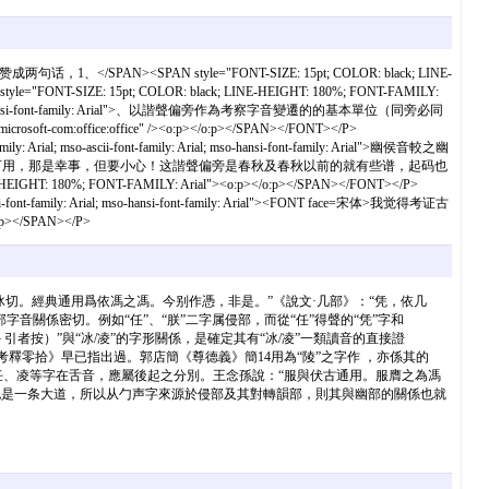
N">我赞成两句话，1、</SPAN><SPAN style="FONT-SIZE: 15pt; COLOR: black; LINE-
style="FONT-SIZE: 15pt; COLOR: black; LINE-HEIGHT: 180%; FONT-FAMILY:
ly: Arial; mso-hansi-font-family: Arial">、以諧聲偏旁作為考察字音變遷的的基本單位（同旁必同
crosoft-com:office:office" /><o:p></o:p></SPAN></FONT></P>
 Arial; mso-ascii-font-family: Arial; mso-hansi-font-family: Arial">幽侯音較之幽
可用，那是幸事，但要小心！这諧聲偏旁是春秋及春秋以前的就有些谱，起码也
%; FONT-FAMILY: Arial"><o:p></o:p></SPAN></FONT></P>
cii-font-family: Arial; mso-hansi-font-family: Arial"><FONT face=宋体>我觉得考证古
></SPAN></P>
皮冰切。經典通用爲依馮之馮。今别作憑，非是。”《說文·几部》：“凭，依几
字音關係密切。例如“任”、“朕”二字属侵部，而從“任”得聲的“凭”字和
引者按）”與“冰/凌”的字形關係，是確定其有“冰/凌”一類讀音的直接證
釋零拾》早已指出過。郭店簡《尊德義》簡14用為“陵”之字作 ，亦係其的
朕、任、凌等字在舌音，應屬後起之分別。王念孫說：“服與伏古通用。服膺之為馮
也是一条大道，所以从勹声字來源於侵部及其對轉韻部，則其與幽部的關係也就