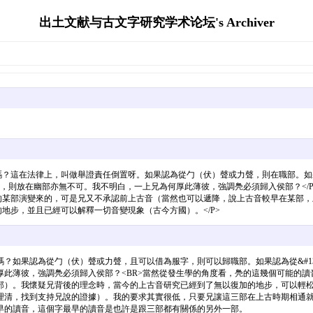
出土文献与古文字研究学术论坛's Archiver
？這在法律上，叫做舉證責任倒置呀。如果認為從勹（伏）聲或力聲，則在職部。如果認
通，則放在幽部亦無不可。我不明白，一上兄為何厚此薄彼，強調鳧必須歸入侯部？</P
的某部演變來的，可是兄又不承認前上古音（當然也可以遞降，說上古音較早在某部，上
地步，並且已經可以解釋一切音變現象（古今方國）。</P>
如果認為從勹（伏）聲或力聲，且可以借為服字，則可以歸職部。如果認為從&#13
此薄彼，強調鳧必須歸入侯部？<BR>當然從發生學的角度看，鳧的這幾個可能的
）。我懷疑兄背後的理念時，當今的上古音研究已經到了無以復加的地步，可以輕松
清，找到支持兄說的證據）。我的要求其實很低，只要兄讓這三部在上古時期相通就
早的讀音，這個字最早的讀音是也許是跟三部都有關係的另外一部。