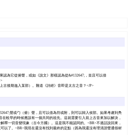
為它從俯聲，或如《說文》那樣認為從&#132647;，並且可以借
>
古後期迤入某部）。難道《詩經》音即是太古之音？</P>
2647;聲或勹（俯）聲，且可以借為符或附，則可以歸入侯部。如果考慮到鳧
讀音在較早的時候應該有一個共同的祖先。這就需要引入前上古音來加以解決，
解釋一切音變現象（古今方國）。這是我不能認同的。<BR>不過話說回來，
可以了。<BR>我現在還沒有找到最終的定點（因為我還沒有理清諧聲通假材