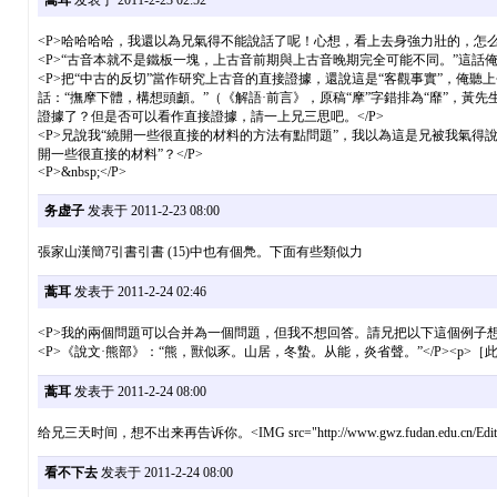
蒿耳
发表于 2011-2-23 02:52
<P>哈哈哈哈，我還以為兄氣得不能說話了呢！心想，看上去身強力壯的，怎么
<P>“古音本就不是鐵板一塊，上古音前期與上古音晚期完全可能不同。”這話
<P>把“中古的反切”當作研究上古音的直接證據，還說這是“客觀事實”，俺
話：“撫摩下體，構想頭顱。”（《解語·前言》，原稿“摩”字錯排為“靡”
證據了？但是否可以看作直接證據，請一上兄三思吧。</P>
<P>兄說我“繞開一些很直接的材料的方法有點問題”，我以為這是兄被我氣
開一些很直接的材料”？</P>
<P>&nbsp;</P>
务虚子
发表于 2011-2-23 08:00
張家山漢簡7引書引書 (15)中也有個鳧。下面有些類似力
蒿耳
发表于 2011-2-24 02:46
<P>我的兩個問題可以合并為一個問題，但我不想回答。請兄把以下這個例子想
<P>《說文·熊部》：“熊，獸似豕。山居，冬蟄。从能，炎省聲。”</P><p>［此主题已被 
蒿耳
发表于 2011-2-24 08:00
给兄三天时间，想不出来再告诉你。<IMG src="http://www.gwz.fudan.edu.cn/Editor/E
看不下去
发表于 2011-2-24 08:00