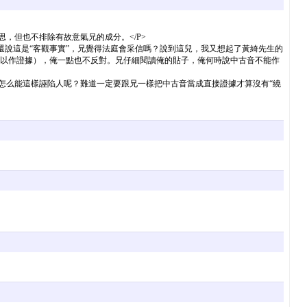
，但也不排除有故意氣兄的成分。</P>
還說這是“客觀事實”，兄覺得法庭會采信嗎？說到這兒，我又想起了黃綺先生的
都可以作證據），俺一點也不反對。兄仔細閱讀俺的貼子，俺何時說中古音不能作
兄怎么能這樣誣陷人呢？難道一定要跟兄一樣把中古音當成直接證據才算沒有“繞