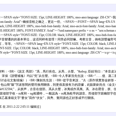
体><SPAN style="FONT-SIZE: 15pt; LINE-HEIGHT: 180%; mso-ansi-language: ZH-C
l; mso-hansi-font-family: Arial">幽侯音較之幽之，更近一些。</SPAN></FONT><SPAN lang=EN-US 
lack; LINE-HEIGHT: 180%; mso-bidi-font-family: Arial; mso-ascii-font-fami
IGHT: 180%; FONT-FAMILY: Arial"><?xml:namespace prefix = o ns = "urn:schemas-mi
N style="FONT-SIZE: 15pt; COLOR: black; LINE-HEIGHT: 180%; mso-bidi-font-family:
字音變遷的的基本單位，这话同样有道理！同旁必同部嘛。考察古音，倘有諧聲偏旁
=EN-US style="FONT-SIZE: 15pt; COLOR: black; LINE-HEIGHT: 180
SIZE: 15pt; COLOR: black; LINE-HEIGHT: 180%; mso-bidi-font-family: Arial; mso-as
E: 15pt; LINE-HEIGHT: 180%; mso-ansi-language: ZH-CN"><o:p></o:p
<BR>《說文·馬部》“馮，馬行疾也。从馬，仌聲。”&nbsp; 臣鉉等曰：“本音
保《諧聲補逸》均以“凭”从任聲。<BR>今人李家浩先生說：<BR>“……侵、蒸二部
学研讨会论文集续编》）<BR>陳劍先生說：<BR>從字音來說，“仌（原作填實形金鉼形－
。包山簡“䔖”字諸形間的聲符換用關係，則更係直接有力的證據，此點劉釗先生《金文考
&#132594;”，从朕声，古音在侵部。馮从仌聲，冰夷或作馮夷。馮、冰在脣音，
當侵部字收－m尾和－ng相通時，一般認為－m尾為較早的讀音。而侵部字跟幽部字
乙墓漆箱文字“婺女”寫作“伏女”，與鳧、鶩同源也正好形成平行關係。
 2011-2-22 2:05:11 编辑过］