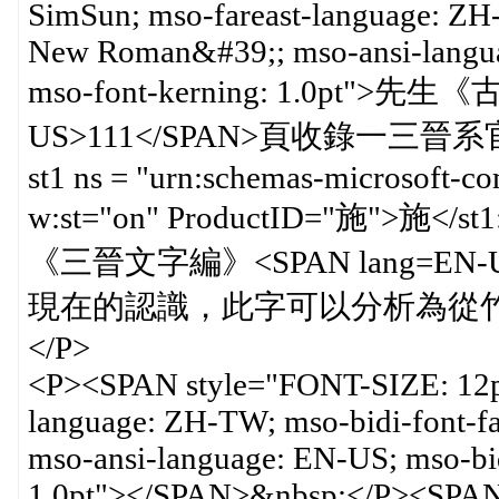
SimSun; mso-fareast-language: ZH
New Roman&#39;; mso-ansi-langua
mso-font-kerning: 1.0pt">先
US>111</SPAN>頁收錄一三晉系官璽，
st1 ns = "urn:schemas-microsoft-c
w:st="on" ProductID="施">
《三晉文字編》<SPAN lang=EN
現在的認識，此字可以分析為從竹鳧
</P>
<P><SPAN style="FONT-SIZE: 12p
language: ZH-TW; mso-bidi-font-
mso-ansi-language: EN-US; mso-bi
1.0pt"></SPAN>&nbsp;</P><SPAN 