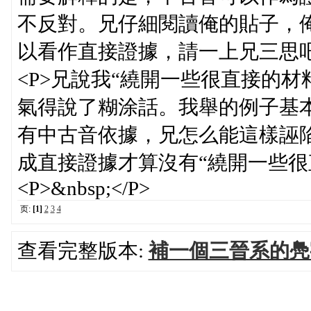
不反對。兄仔細閱讀俺的貼子，
以看作直接證據，請一上兄三思吧。
<P>兄說我“繞開一些很直接的
氣得說了糊涂話。我舉的例子基
有中古音依據，兄怎么能這樣誣
成直接證據才算沒有“繞開一些很直
<P>&nbsp;</P>
页:
[1]
2
3
4
查看完整版本:
補一個三晉系的鳧