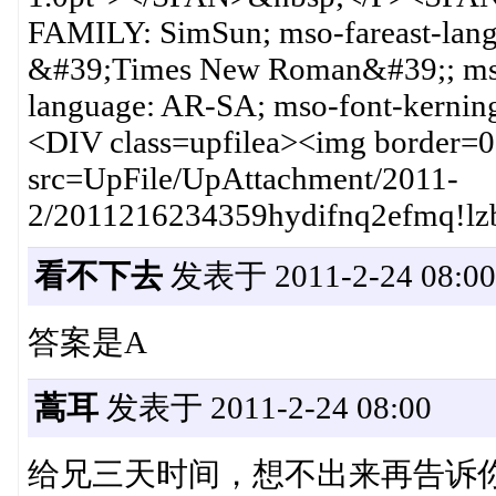
FAMILY: SimSun; mso-fareast-lang
&#39;Times New Roman&#39;; mso-
language: AR-SA; mso-font-kerning
<DIV class=upfilea><img border=0 
src=UpFile/UpAttachment/2011-
2/2011216234359hydifnq2efmq!l
看不下去
发表于 2011-2-24 08:00
答案是A
蒿耳
发表于 2011-2-24 08:00
给兄三天时间，想不出来再告诉你