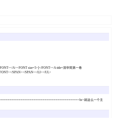
5>高朋滿座</FONT></A><FONT size=5>]</FONT><A title=清华简第一卷
5></FONT></SPAN></SPAN></LI></UL>
================================<br>就这么一个主