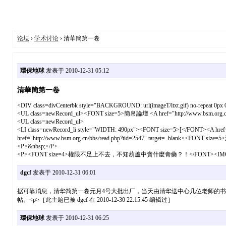
论坛
›
学术讨论
› 清華簡第一卷
環保地球
发表于 2010-12-31 05:12
清華簡第一卷
<DIV class=divCenterbk style="BACKGROUND: url(imageT/ltxt.gif) no-repeat 0px 
<UL class=newRecord_ul><FONT size=5>簡帛論壇 <A href="http://www.bsm.org.c
<UL class=newRecord_ul>
<LI class=newRecord_li style="WIDTH: 490px"><FONT size=5>[</FONT><A h
href="http://www.bsm.org.cn/bbs/read.php?tid=2547" target=_blank><FON
<P>&nbsp;</P>
<P><FONT size=4>權限不足上不去，不知葫蘆中賣什麼膏藥？！</FONT><IMG src="http://w
dgcf
发表于 2010-12-31 06:01
据可靠消息，清华简第一卷元月4号大批出厂，当天由清华送中心几位老师的书将通过快递发出，
帖。<p>［此主题已被 dgcf 在 2010-12-30 22:15:45 编辑过］
環保地球
发表于 2010-12-31 06:25