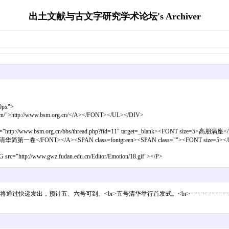
出土文献与古文字研究学术论坛's Archiver
0px">
n/">http://www.bsm.org.cn/</A></FONT></UL></DIV>
ref="http://www.bsm.org.cn/bbs/thread.php?fid=11" target=_blank><FONT size=
T size=5>清华简第一卷</FONT></A><SPAN class=fontgreen><SPAN class=""><FONT size=
ww.gwz.fudan.edu.cn/Editor/Emotion/18.gif"></P>
预计五、六号可到。<br>五号清华举行首发式。<br>=====================