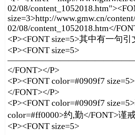
02/08/content_1052018.htm"><F
size=3>http://www.gmw.cn/content
02/08/content_1052018.htm</FO
<P><FONT size=5>其中有一句引文
<P><FONT size=5>
——————————————
</FONT></P>
<P><FONT color=#0909f7 s
</FONT></P>
<P><FONT color=#0909f7 s
color=#ff0000>约,勤</FONT>谨
<P><FONT size=5>