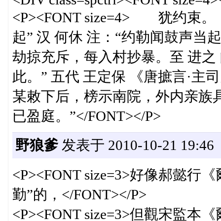
<P><FONT size=4> 犹
起” 汉 何休 注：“约勒闻鼓声当
劫掠充斥，每入村抄暴。至 进之
此。” 五代 王定保 《唐摭言·
某敕下后，榜示南院，外内亲族
已盈庭。”</FONT></P>
野狼爹
发表于 2010-10-21 19:46
<P><FONT size=3>好像
勤”的，</FONT></P>
<P><FONT size=3>但觀