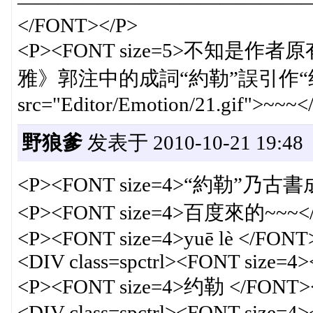
——————————————
</FONT></P>
<P><FONT size=5>不知
雅》郭注中的成詞“約勒”誤引作“约
src="Editor/Emotion/21.gif">~~~
野狼爹
发表于 2010-10-21 19:48
<P><FONT size=4>“約勒”乃
<P><FONT size=4>百度來的~~~</
<P><FONT size=4>yuē lè </FONT
<DIV class=spctrl><FONT size=
<P><FONT size=4>约勒 </FONT>
<DIV class=spctrl><FONT size=