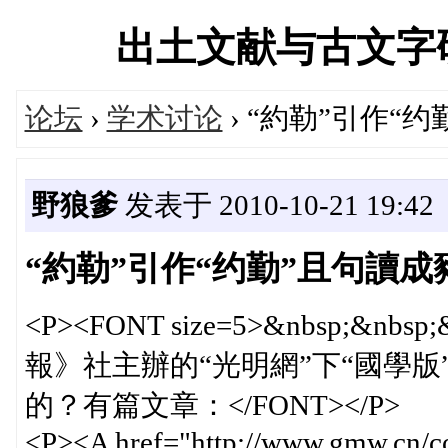
出土文献与古文字研究学
论坛
›
学术讨论
› “約勒”引作“
野狼爹
发表于 2010-10-21 19:42
“約勒”引作“约勤”且句讀成
<P><FONT size=5>&nbsp;&nbsp
報》社主辦的“光明網”下“國學
的？有篇文章：</FONT></P>
<P><A href="http://www.gmw.cn/co