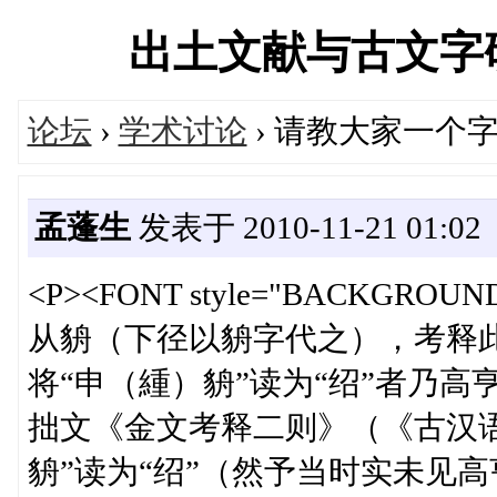
出土文献与古文字研究学
论坛
›
学术讨论
› 请教大家一个
孟蓬生
发表于 2010-11-21 01:02
<P><FONT style="BACKGRO
从貈（下径以貈字代之），考释
将“申（緟）貈”读为“绍”者乃高
拙文《金文考释二则》（《古汉语
貈”读为“绍”（然予当时实未见