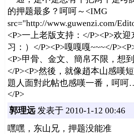
的押题最多？呵呵～<IMG
src="http://www.guwenzi.com/Ed
<P>一上老版支持：</P><P>欢
习：）</P><P>嘎嘎嘎~~~</P
<P>甲骨、金文、簡帛不限，想
</P><P>然後，就像趙本山感
題人面對此帖也感嘆一番，呵呵……<IMG sr
</P>
郭理远
发表于 2010-1-12 00:46
嘿嘿，东山兄，押题没能准