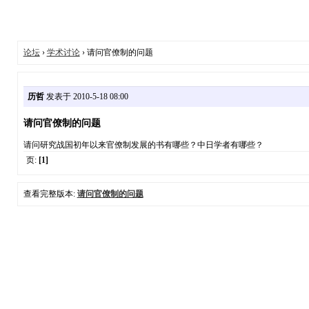
论坛
›
学术讨论
› 请问官僚制的问题
历哲
发表于 2010-5-18 08:00
请问官僚制的问题
请问研究战国初年以来官僚制发展的书有哪些？中日学者有哪些？
页:
[1]
查看完整版本:
请问官僚制的问题