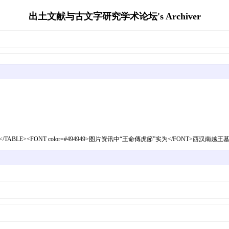
出土文献与古文字研究学术论坛's Archiver
R></TBODY></TABLE><FONT color=#494949>图片资讯中“王命傳虎節”实为</FONT>西汉