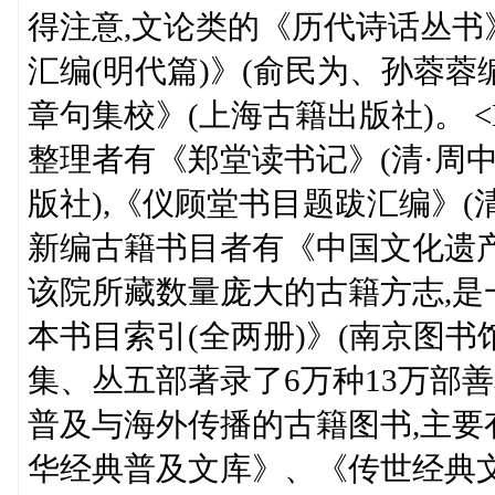
得注意,文论类的《历代诗话丛书》
汇编(明代篇)》(俞民为、孙蓉蓉
章句集校》(上海古籍出版社)。 
整理者有《郑堂读书记》(清·周
版社),《仪顾堂书目题跋汇编》(清
新编古籍书目者有《中国文化遗产
该院所藏数量庞大的古籍方志,是
本书目索引(全两册)》(南京图书
集、丛五部著录了6万种13万部善
普及与海外传播的古籍图书,主
华经典普及文库》、《传世经典