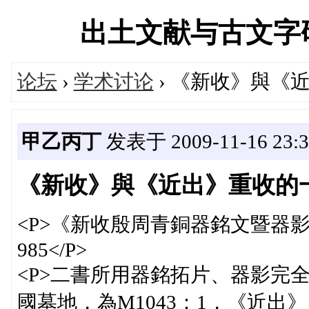
出土文献与古文字研究学
论坛
›
学术讨论
› 《新收》與《
甲乙丙丁
发表于 2009-11-16 23:3
《新收》與《近出》重收的
<P>《新收殷周青銅器銘文暨器影
985</P>
<P>二書所用器銘拓片、器影完
國墓地，為M1043：1，《近出