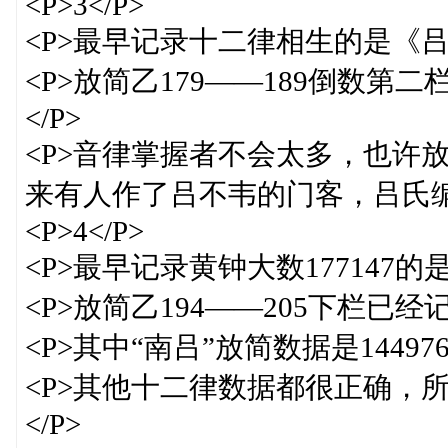
<P>3</P>
<P>最早记录十二律相生的是《吕氏
<P>放简乙179——189倒数第
</P>
<P>音律掌握者不会太多，也许
来有人作了吕不韦的门客，吕氏编
<P>4</P>
<P>最早记录黄钟大数177147的
<P>放简乙194——205下栏已
<P>其中“南吕”放简数据是144976
<P>其他十二律数据都很正确，
</P>