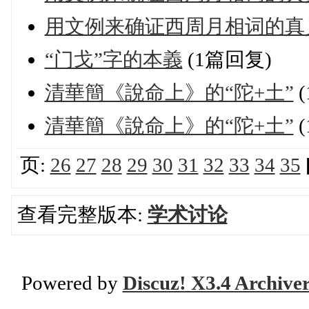
用文例来确证西周月相词的真
“门戈”字的本義
(1篇回复)
清華簡《說命上》的“陀+土”
(
清華簡《說命上》的“陀+土”
(
页:
26
27
28
29
30
31
32
33
34
35
查看完整版本:
学术讨论
Powered by
Discuz! X3.4 Archive