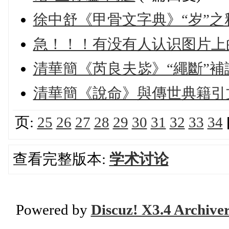
徐中舒《甲骨文字典》“岁”之
急！！！有没有人认识图片上
清華簡《芮良夫毖》“繩斷”補
清華簡《說命》與傳世典籍引
页:
25
26
27
28
29
30
31
32
33
34
查看完整版本:
学术讨论
Powered by
Discuz! X3.4 Archive