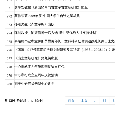
赵平安教授《新出简帛与古文字古文献研究》出版
971
蔡伟荣获2009年度“中国大学生自强之星标兵”
972
孙刚先生《齐文字编》出版
973
陈剑教授、陈斯鹏博士后入选“新世纪优秀人才支持计划”
974
秦绍德书记率宣传部萧思健部长、文科科研处葛洪波副处长到出土文
975
《张家山247号墓汉简法律文献研究及其述评（1985.1-2008.12）》
976
《出土文献研究》第九辑出版
977
中心網站零九年第四季度論文打包
978
中心举行成立五周年庆祝活动
979
胡平生研究员来我中心讲学
980
共 1298 条记录， 页 39/44
首页
上页
...
34
3