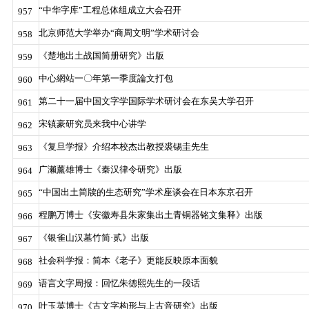
“中华字库”工程总体组成立大会召开
957
北京师范大学举办“商周文明”学术研讨会
958
《楚地出土战国简册研究》出版
959
中心網站一〇年第一季度論文打包
960
第二十一届中国文字学国际学术研讨会在东吴大学召开
961
宋镇豪研究员来我中心讲学
962
《复旦学报》介绍本校杰出教授裘锡圭先生
963
广濑薰雄博士《秦汉律令研究》出版
964
“中国出土简牍的生态研究”学术座谈会在日本东京召开
965
程鹏万博士《安徽寿县朱家集出土青铜器铭文集释》出版
966
《银雀山汉墓竹简·贰》出版
967
社会科学报：简本《老子》更能反映原本面貌
968
语言文字周报：回忆朱德熙先生的一段话
969
叶玉英博士《古文字构形与上古音研究》出版
970