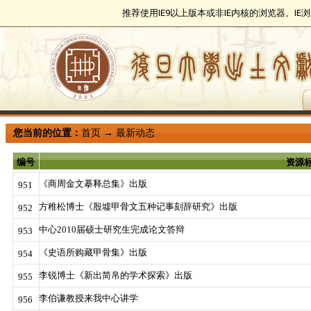
推荐使用IE9以上版本或非IE内核的浏览器。I
您当前的位置：
首页
→
最新动态
编号
资源
《商周金文摹释总集》出版
951
方稚松博士《殷墟甲骨文五种记事刻辞研究》出版
952
中心2010届硕士研究生完成论文答辩
953
《史语所购藏甲骨集》出版
954
李锐博士《新出简帛的学术探索》出版
955
李伯谦教授来我中心讲学
956