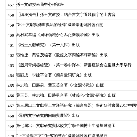
孫玉文教授來我中心作講座
457
【講座預告】孫玉文教授：結合古文字看幾個字的上古音
458
“出土文獻與傳世典籍的詮釋”國際學術研討會召開
459
髙村武幸編《周緣領域からみた秦漢帝國》出版
460
《出土文獻研究》（第十六輯）出版
461
張惟捷、蔡哲茂編著《殷虛文字丙編摹釋新編》出版
462
《殷周青銅器綜覽》（第一卷中譯本）新書座談會在復旦大學舉行
463
張顯成、李建平合著《簡帛量詞研究》出版
464
林志強、田勝男、葉玉英合著《<文源>評註》出版
465
葉玉英、林志強、田勝男合著《林義光<文源>研究》出版
466
第三屆出土文獻與上古漢語研究（簡帛專題）學術研討會暨2017中
467
《戰國文字研究的回顧與展望》出版
468
第七屆出土文獻研究與比較文字學全國博士生論壇邀請函
469
“上古音與古文字研究的整合”國際研討會在港澳舉行
470