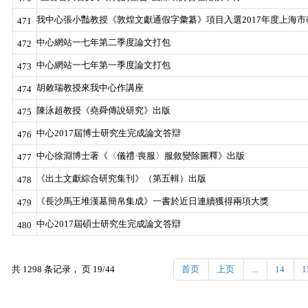
我中心張小豔教授《敦煌文獻通假字彙纂》項目入選2017年度上海
471
中心網站一七年第二季度論文打包
472
中心網站一七年第一季度論文打包
473
胡敕瑞教授來我中心作講座
474
陳泳超教授《堯舜傳說研究》出版
475
中心2017屆博士研究生完成論文答辯
476
中心徐淵博士著《〈儀禮·喪服〉服敘變除圖釋》出版
477
《出土文獻綜合研究集刊》（第五輯）出版
478
《長沙馬王堆漢墓簡帛集成》一書於近日連續獲得兩項大獎
479
中心2017屆碩士研究生完成論文答辯
480
共 1298 条记录， 页 19/44
首页
上页
...
14
1