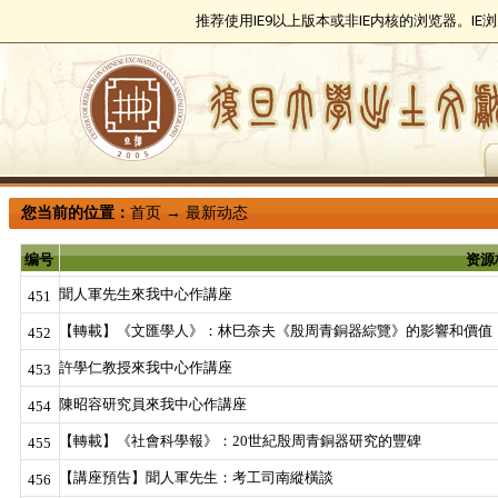
推荐使用IE9以上版本或非IE内核的浏览器。I
您当前的位置：
首页
→
最新动态
编号
资源
聞人軍先生來我中心作講座
451
【轉載】《文匯學人》：林巳奈夫《殷周青銅器綜覽》的影響和價值
452
許學仁教授來我中心作講座
453
陳昭容研究員來我中心作講座
454
【轉載】《社會科學報》：20世紀殷周青銅器研究的豐碑
455
【講座預告】聞人軍先生：考工司南縱橫談
456