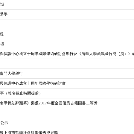
答辯
講學
程
論壇
與保護中心成立十周年國際學術研討會舉行及《清華大學藏戰國竹簡（捌）》
廈門大學舉行
與保護中心成立十周年國際學術研討會
生啟事（報名截止時間提前）
南甲骨刻辭類纂》榮獲2017年度全國優秀古籍圖書二等獎
单公示
獲上海市哲學社會科學優秀成果獎