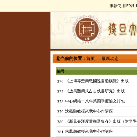
推荐使用IE9
您当前的位置：
首页
→
最新动态
编号
《上博等楚簡戰國逸書縱橫覽》出版
376
《放馬灘簡式占古佚書研究》出版
377
中心網站一八年第四季度論文打包
378
沈載勲教授來我中心作講座
379
《新見秦漢度量衡器集存》出版（附李學
380
朱鳳瀚教授來我中心作講座
381