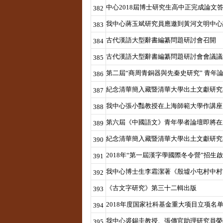
中心2018屆博士研究生高中正完成論文
382
我中心蔣玉斌研究員應邀到黃河文明中心
383
古代漢語大型辭書編纂問題研討會召開
384
古代漢語大型辭書編纂問題研討會會議議
385
第二屆“商周青銅器與先秦史研究” 青年
386
紀念清華簡入藏暨清華大學出土文獻研究
387
我中心張小豔教授在上海師範大學作講座
388
第六屆《中國語文》青年學者論壇即將在
389
紀念清華簡入藏暨清華大學出土文獻研究
390
2018年“第一屆漢字學國際冬令營”招
391
我中心博士生李霜潔著《殷墟小屯村中村
392
《古文字研究》第三十二輯出版
393
2018年度国家社科基金重大项目立项名
394
我中心裘錫圭教授、張傳官助理研究員榮
395