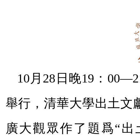
10
月
28
日晚
19
：
00—2
舉行，清華大學出土文
廣大觀眾作了題爲
“
出