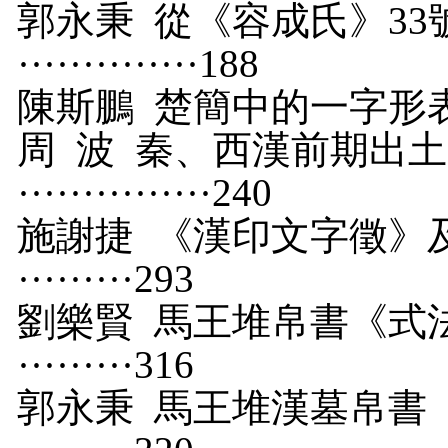
郭永秉
從《容成氏》
33
··············
188
陳斯鵬
楚簡中的一字形表多詞現象 
周
波
秦、西漢前期出土
···············
240
施謝捷
《漢印文字徵》及
·········
293
劉樂賢
馬王堆帛書《式法》中
·········
316
郭永秉
馬王堆漢墓帛書《春