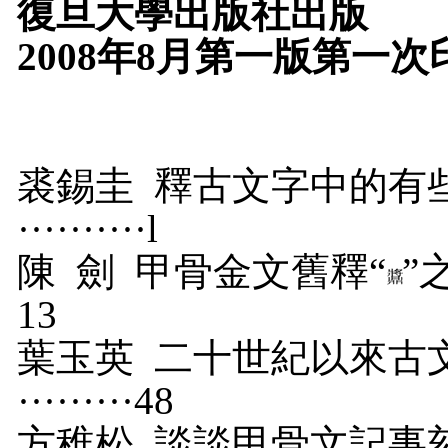
復旦大學出版社出版
2008
年
8
月第一版第一次
裘錫圭
釋古文字中的有些
··········
l
陳
劍
甲骨金文舊釋“
”之
13
葉玉英
二十世紀以來古文字構
·········
48
方稚松
談談甲骨文記事刻辭中