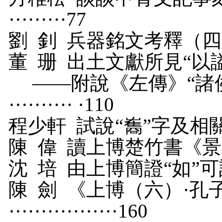
·········
77
劉
釗
兵器銘文考釋（四則）·····
董
珊
出土文獻所見“以
——附說《左傳》“諸
·········· ·
110
程少軒
試說“雟”字及相關問題 ··
陳
偉
讀上博楚竹書《景公瘧》札記
沈
培
由上博簡證“如”可訓爲“不如
陳
劍
《上博（六）·孔
·················
160