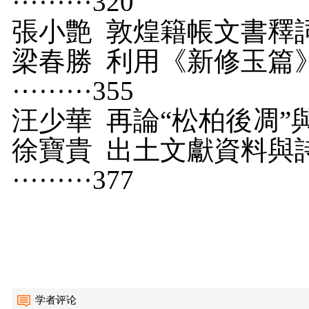
·········
320
張小艶
敦煌籍帳文書釋詞 ······
梁春勝
利用《新修玉篇》考
·········
355
汪少華
再論“松柏後凋”與“孔子不
徐寶貴
出土文獻資料與詩經
·········
377
学者评论