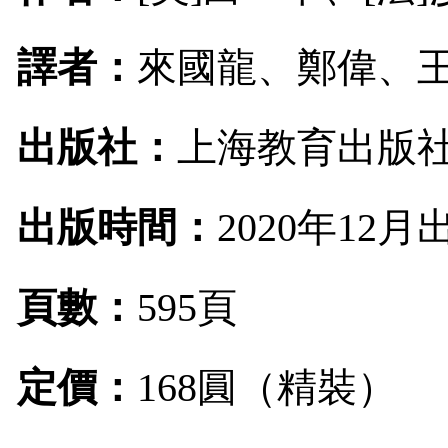
譯者：
來國龍、鄭偉、
出版社：
上海教育出版
出版時間：
2020
年
12
月
頁數：
595
頁
定價：
168
圓（精裝）