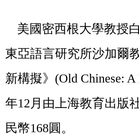
美國密西根大學教授
東亞語言研究所沙加爾
新構擬》
(
Old Chinese
:
A 
年
12
月由上海教育出版
民幣
168
圓。