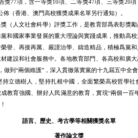
告獎
77
項，含一等獎
10
項、二等獎
47
項、三等獎
20
項
公佈（香港、澳門高校獲獎成果名單另行通知）。
（人文社會科學）評獎工作，是教育部爲表彰獎勵
務黨和國家事業發展的重大理論與實踐成果，推動高校
惜榮譽、再接再厲、嚴謹治學、鑄造精品，積極爲黨和
教材建設和社會服務中。各地教育部門、各高校和廣大
信”，做到“兩個維護”，深入貫徹落實黨的十九屆五中全
堅持立德樹人，堅持扎根中國，全面繁榮高校哲學社
成教育強國、辦好人民滿意的教育，實現“兩個一百
！
語言、歷史、考古學等相關獲獎名單
著作論文獎