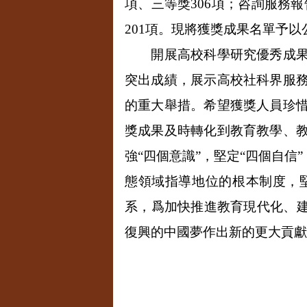
項、三等獎
306
項；咨詢服務報
201
項。現將獲獎成果名單予以
開展高校科學研究優秀成果獎
突出成績，展示高校社科界服
的重大舉措。希望獲獎人員珍
獎成果及時轉化到教育教學、
強“四個意識”，堅定“四個自
態領域指導地位的根本制度，
系，爲加快推進教育現代化、建
復興的中國夢作出新的更大貢獻