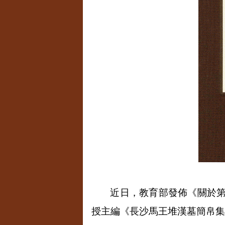
近日，教育部發佈《關於
授主編《長沙馬王堆漢墓簡帛集