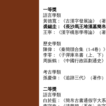
一等獎
語言學類
黃德寬：《古漢字發展論》（著
裘錫圭：《長沙馬王堆漢墓簡帛
王寧：《漢字構形學導論》（著
歷史學類
陳偉：《秦簡牘合集（
1-4
卷）
李零：《子彈庫帛書（上、下）
周振鶴：《中國行政區劃通史》
考古學類
孫慶偉：《追跡三代》（著作）
二等獎
語言學類
白於藍：《簡帛古書通假字大系