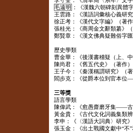
李守奎：《清華簡〈系年〉文字
毛遠明
：《漢魏六朝碑刻異體
王雲路：《漢語詞彙核心義研究
徐正考：《漢代文字編》（著作
張桂光：《商周金文辭類纂》（
鄭賢章：《漢文佛典疑難俗字匯
歷史學類
曹金華：《後漢書稽疑（上、中
陳尚君：《舊五代史》（著作）
王子今：《秦漢稱謂研究》（著
閻步克：《從爵本位到官本位—
三等獎
語言學類
陳偉武：《愈愚齋磨牙集——古
黃金貴：《古代文化詞義集類辨
李申：《〈漢語大詞典〉研究》
張玉金：《出土戰國文獻中“不”