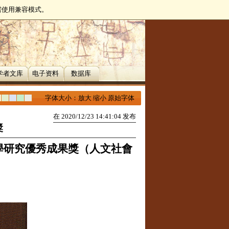
无需使用兼容模式。
学者文库
电子资料
数据库
字体大小：
放大
缩小
原始字体
在 2020/12/23 14:41:04 发布
獎
學研究優秀成果獎（人文社會
）