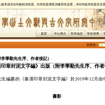
以上版本或非IE内核的浏览器。IE浏览器请取消兼容性设置，非IE内核浏览器也
首页
中心简介
学术动态
学生培养
背景色：
附李學勤先生序、作者後記）
漢印章封泥文字編》出版（附李學勤先生序、作者
先生編纂的《秦漢印章封泥文字編》於
2019
年
12
月由
書影