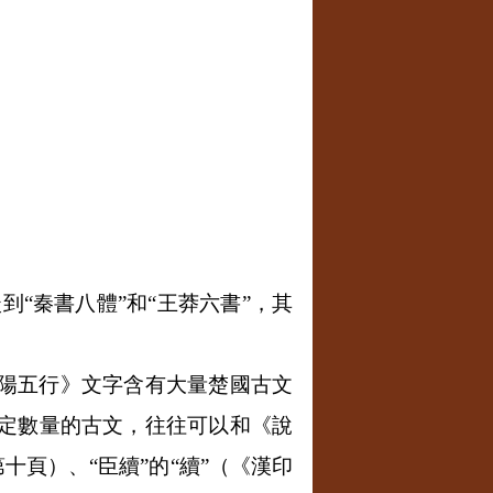
“秦書八體”和“王莽六書”，其
陽五行》文字含有大量楚國古文
定數量的古文，往往可以和《說
十頁）、“臣續”的“續”（《漢印