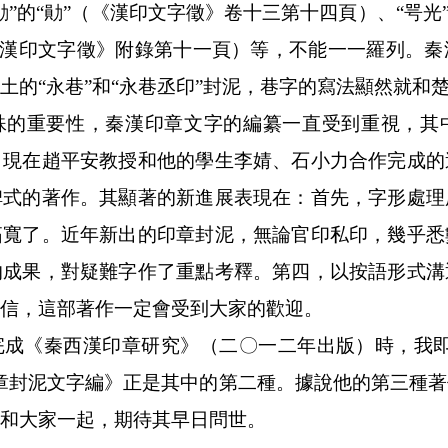
”的“勛”（《漢印文字徵》卷十三第十四頁）、“咢光
（《漢印文字徵》附錄第十一頁）等，不能一一羅列。
土的“永巷”和“永巷丞印”封泥，巷字的寫法顯然就和
殊的重要性，秦漢印章文字的編纂一直受到重視，其
。現在趙平安教授和他的學生李婧、石小力合作完成的
碑式的著作。其顯著的新進展表現在：首先，字形處理
拓寬了。近年新出的印章封泥，無論官印私印，幾乎悉
的成果，對疑難字作了重點考釋。第四，以按語形式溝
信，這部著作一定會受到大家的歡迎。
完成《秦西漢印章研究》（二〇一二年出版）時，我即
章封泥文字編》正是其中的第二種。據說他的第三種
和大家一起，期待其早日問世。