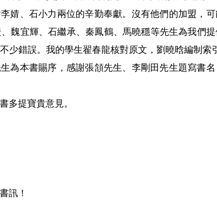
謝李婧、石小力兩位的辛勤奉獻。沒有他們的加盟，可
捷、魏宜輝、石繼承、秦鳳鶴、馬曉穩等先生為我們提
不少錯誤。我的學生翟春龍核對原文，劉曉晗編制索
先生為本書賜序，感謝張頷先生、李剛田先生題寫書名
書多提寶貴意見。
書訊！