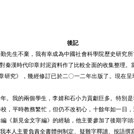
後記
學勤先生不棄，我有幸成為中國社會科學院歷史研究所
，對秦漢時代印章封泥資料作了比較全面的收集整理。
印章研究》，幾經修訂已於二〇一二年出版了。現在呈
餘年。我的兩個學生，李婧和石小力貢獻巨多。特別是
學校，平時教務繁忙，但仍不改初心，十餘年如一日，
參編《新見金文字編》的經驗，他主要參加了後期字頭
我本人主要負責全書體例制定、疑難字釋讀、按語撰