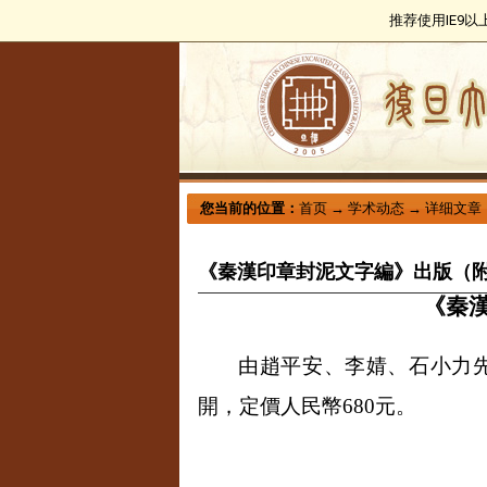
推荐使用IE9
您当前的位置：
首页
→
学术动态
→
详细文章
《秦漢印章封泥文字編》出版（
《秦
由趙平安、李婧、石小力
開，定價人民幣
680
元。