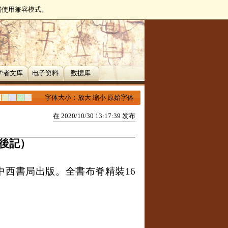
无需使用兼容模式。
学者文库
电子资料
数据库
字体大小：
放大
缩小
原始字体
在 2020/10/30 13:17:39 发布
後記）
中西書局出版。全書布脊精裝
16