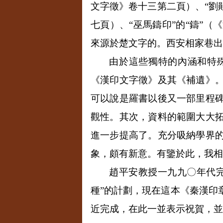
文字徵》卷十三第二頁）、“劉勛
七頁）、“巫馬鑄印”的“鑄”
來源於楚文字的。西安相家巷出
由於這些獨特的內涵和特
《漢印文字徵》及其《補遺》
可以說是羅書以後又一部里程
觀性。其次，資料的範圍大大
進一步提高了。充分吸納學界
象，頗有新意。有鑒於此，我相
趙平安教授一九九〇年代
種”的計劃，現在這本《秦漢印
近完成，在此一並表示祝賀，並