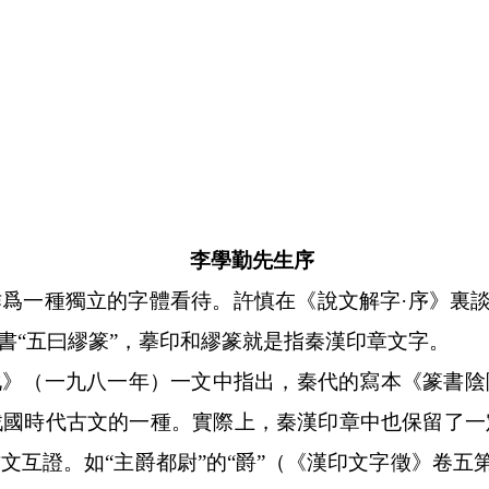
李學勤先生序
爲一種獨立的字體看待。許慎在《說文解字·序》裏談到
六書“五曰繆篆”，摹印和繆篆就是指秦漢印章文字。
化》（一九八一年）一文中指出，秦代的寫本《篆書陰
戰國時代古文的一種。實際上，秦漢印章中也保留了一
互證。如“主爵都尉”的“爵”（《漢印文字徵》卷五第