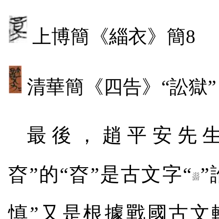
上博簡《緇衣》簡
8
清華簡《四告》“訟獄”
最後，趙平安先
昚”的“昚”是古文字“
慎”又是根據戰國古文