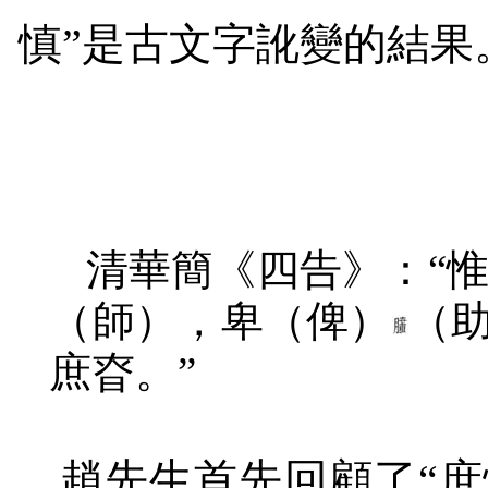
慎”是古文字訛變的結果
清華簡《四告》：“
（師），卑（俾）
（
庶昚。”
趙先生首先回顧了“庶