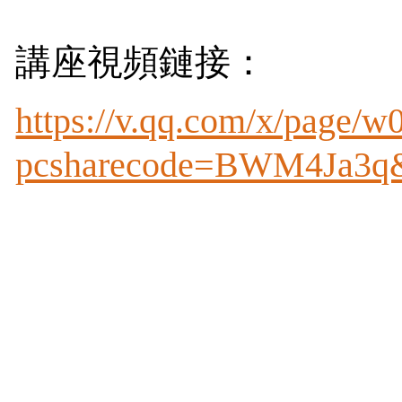
講座視頻鏈接：
https://v.qq.com/x/page/
pcsharecode=BWM4Ja3q&