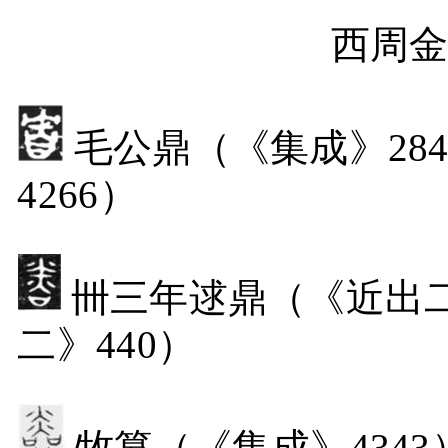
西周
毛公鼎（《集成》
28
4266
）
卌三年逑鼎（《近出
二》
440
）
牧簋（《集成》
4343