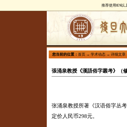
推荐使用IE9
您当前的位置：
首页
→
学术动态
→
详细文章
張涌泉教授《漢語俗字叢考》（
张涌泉教授所著《汉语俗字丛考
定价人民币
298
元。