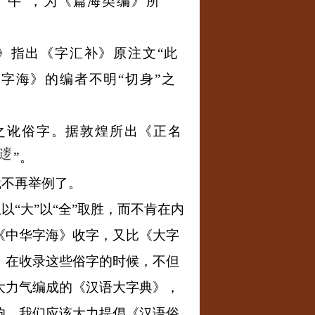
为
“
牛
”
，为《篇海类编》所
》指出《字汇补》原注文
“
此
《字海》的编者不明
“
切身
”
之
之讹俗字。据敦煌所出《正名
”
。
就不再举例了。
想以
“
大
”
以
“
全
”
取胜，而不肯在内
《中华字海》收字，又比《大字
，在收录这些俗字的时候，不但
大力气编成的《汉语大字典》，
响。我们应该大力提倡《汉语俗