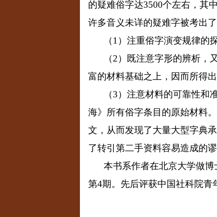
的疑难俗字达
3500
个左右，其
许多音义未详的疑难字被考出了
（
1
）注重俗字演变规律的
（
2
）既注意字形的辨析，
富的材料基础之上，因而所得出
（
3
）注意材料的可靠性和
海》所有俗字条目的原始材料。
文，从而发现了大量大型字典承
了转引第二手资料容易造成的谬
本书系作者在北京大学做博
第
4
期。先后评获中国社科院青