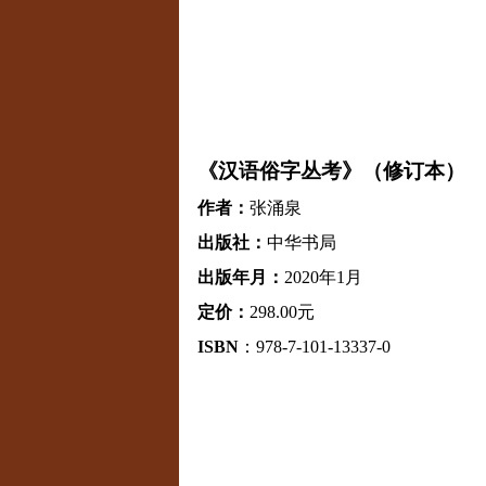
《汉语俗字丛考》（修订本）
作者：
张涌泉
出版社：
中华书局
出版年月：
2020
年
1
月
定价：
298.00
元
ISBN
：
978-7-101-13337-0