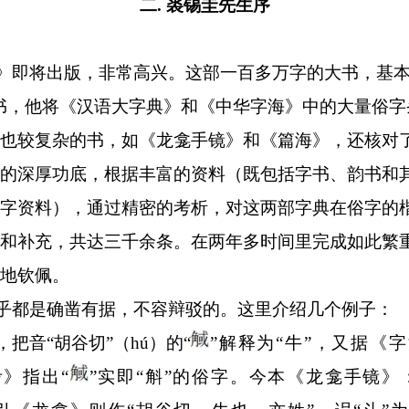
二
.
裘锡圭先生序
》即将出版，非常高兴。这部一百多万字的大书，基
书，他将《汉语大字典》和《中华字海》中的大量俗字
也较复杂的书，如《龙龛手镜》和《篇海》，还核对
的深厚功底，根据丰富的资料（既包括字书、韵书和
字资料），通过精密的考析，对这两部字典在俗字的
和补充，共达三千余条。在两年多时间里完成如此繁
地钦佩。
乎都是确凿有据，不容辩驳的。这里介绍几个例子：
，把音
“
胡谷切
”
（
hú
）的
“
”
解释为
“
牛
”
，又据《字
考》指出
“
”
实即
“
斛
”
的俗字。今本《龙龛手镜》