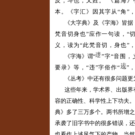
反，斗也，又姓。
”
《篇海》
本。《字汇》因其字从
“
角
”
《大字典》及《字海》皆据
梵音切身也
”
应作一句读，
“
义，读为
“
此梵音切，身也
”
《字海》谓
“
”
字
“
音围，
要录》等，
“
违
”
字俗作
“
”
《丛考》中还有很多问题更
这些年来，学术界、出版界
容的正确性、科学性上下功夫。
典》多了三万多个。两书所增之
承袭了旧字书中的很多错误，还
也看作上述风气下的产物，当然