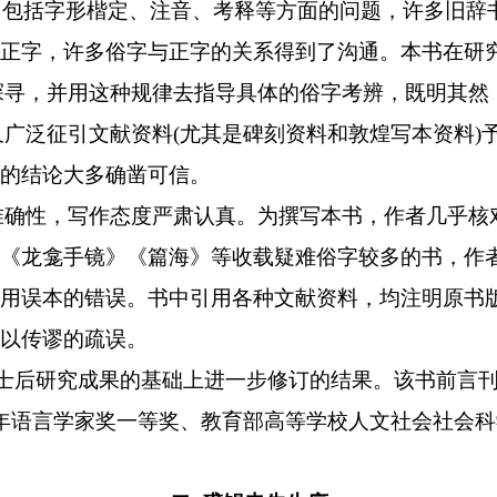
中包括字形楷定、注音、考释等方面的问题，许多旧辞
正字，许多俗字与正字的关系得到了沟通。本书在研
探寻，并用这种规律去指导具体的俗字考辨，既明其然
又广泛征引文献资料
(
尤其是碑刻资料和敦煌写本资料
)
的结论大多确凿可信。
准确性，写作态度严肃认真。
为撰写本书，作者几乎核
《龙龛手镜》《篇海》等收载疑难俗字较多的书，作
用误本的错误。书中引用各种文献资料，均注明原书
以传谬的疏误。
士后研究成果的基础上进一步修订的结果。该书前言
年语言学家奖一等奖、教育部高等学校人文社会社会科