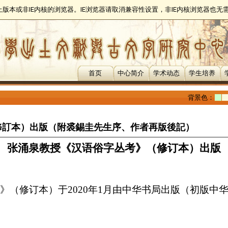
以上版本或非IE内核的浏览器。IE浏览器请取消兼容性设置，非IE内核浏览器也
首页
中心简介
学术动态
学生培养
背景色：
修訂本）出版（附裘錫圭先生序、作者再版後記）
张涌泉教授《汉语俗字丛考》（修订本）出版
》（修订本）于
2020
年
1
月由中华书局出版（初版中