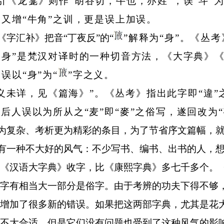
引《龙龛》则作
“
胡谷切，牛也，亦姓
”
，误
“
斗
”
，又增
“
牛角
”
之训，更是误上加误。
《字汇补》把音
“
丁夜反
”
的
“
”
解释为
“
身
”
。《丛考
切身
”
是梵汉对译时的一种切音方法，《大字典》
，误以
“
身
”
为
“
”
字之义。
义未详，见《篇海》
”
。《丛考》指出此字即
“
違
”
，后人误以为所从之
“
麦
”
即
“
麥
”
之俗写，遂回改为
“
为复杂、考析更为精彩的条目，为了节省序文篇幅，
有一种不大好的风气：不少写书、编书、出书的人，
《汉语大字典》收字，比《康熙字典》多七千多个。
字有相当大一部分是俗字。由于考辨的功夫下得不够
增加了很多新的错误。如果把这两部字典，尤其是花
不大合适。但是它们没有问题也受到了这种风气的影