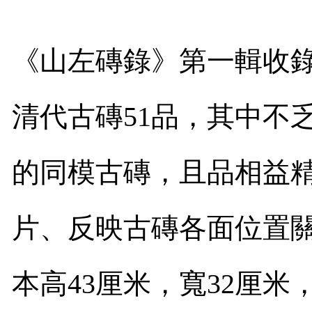
《山左磚錄》第一輯收
清代古磚
51
品，其中不
的同模古磚，且品相益
片、反映古磚各面位置
本高
43
厘米，寬
32
厘米