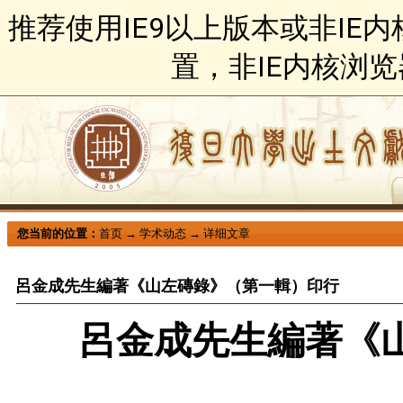
推荐使用IE9以上版本或非IE
置，非IE内核浏
您当前的位置：
首页
→
学术动态
→
详细文章
呂金成先生編著《山左磚錄》（第一輯）印行
呂金成先生編著《