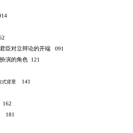
14
2
中君臣对立辩论的开端
091
所扮演的角色
121
141
仪式背景
162
室
181