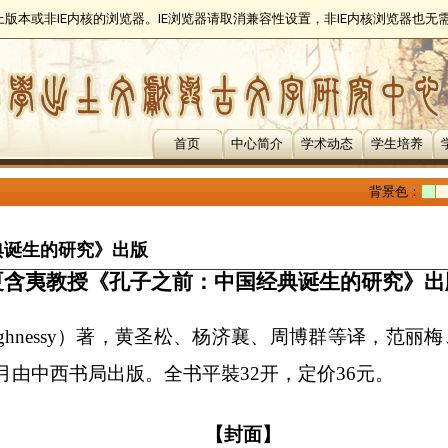
以上版本或非IE内核的浏览器。IE浏览器请取消兼容性设置，非IE内核浏览器也
首页
中心简介
学术动态
学生培养
背景色：
典诞生的研究》出版
夏含夷教授《孔子之前：中国经典诞生的研究》
出
ghnessy
）著，黄圣松、杨济襄、周博群等译，范丽梅
月由中西书局出版。全书平裝
32
开，定价
36
元。
【封面】