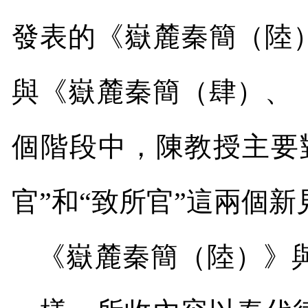
發表的《嶽麓秦簡（陸
與《嶽麓秦簡（肆）、
個階段中，陳教授主要
官”和“致所官”這兩個
《嶽麓秦簡（陸）》