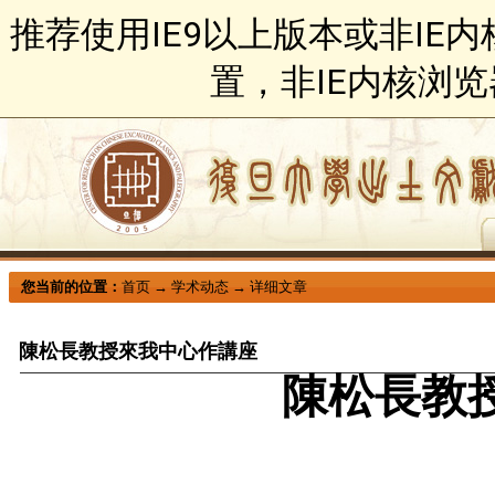
推荐使用IE9以上版本或非IE
置，非IE内核浏
您当前的位置：
首页
→
学术动态
→
详细文章
陳松長教授來我中心作講座
陳松長教