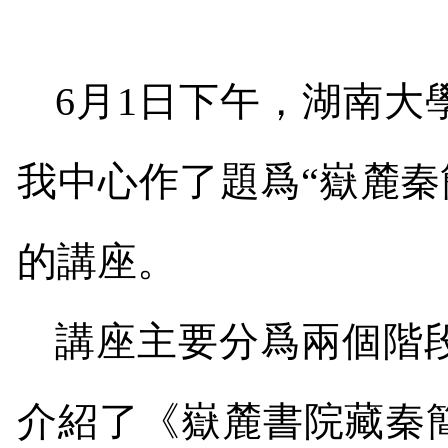
6
月
1
日下午，湖南大
我中心作了題爲
“
嶽麓秦
的講座。
講座主要分爲兩個階
介紹了《嶽麓書院藏秦