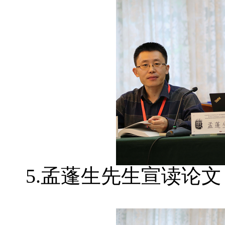
5.孟蓬生先生宣读论