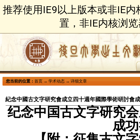
推荐使用IE9以上版本或非IE
置，非IE内核浏
您当前的位置：
首页
→
学术动态
→
详细文章
紀念中國古文字研究會成立四十週年國際學術研討會
纪念中国古文字研究会
成功
【附：
征集古文字