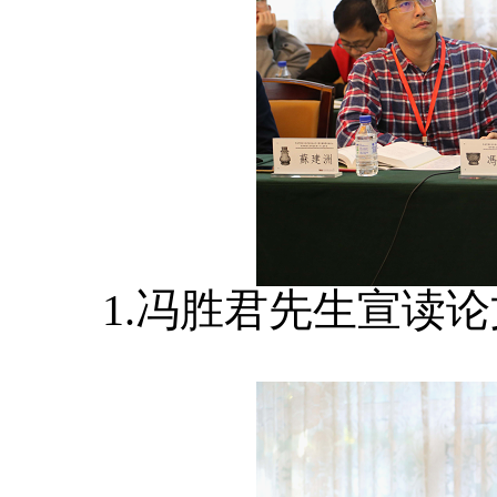
1.冯胜君先生宣读