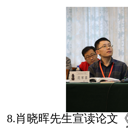
8.肖晓晖先生宣读论文