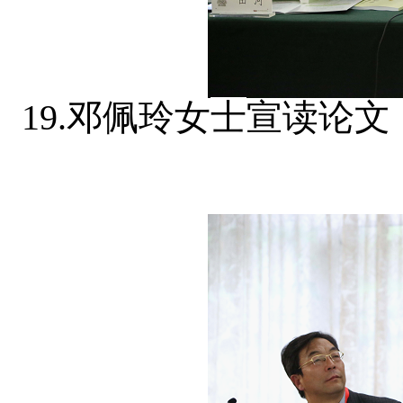
19.邓佩玲女
士
宣读论文