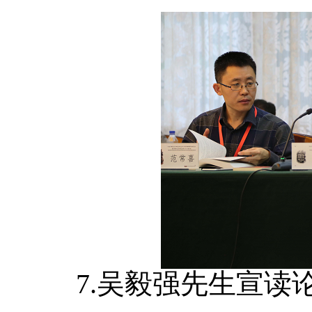
7.吴毅强先生宣读