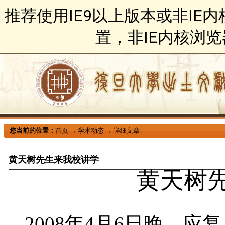
推荐使用IE9以上版本或非IE
置，非IE内核浏
您当前的位置：
首页
→
学术动态
→
详细文章
黄天树先生来我校讲学
黄天树
2008
年
4
月
6
日
晚，应复