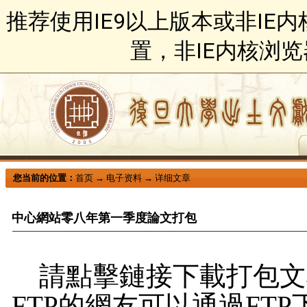
推荐使用IE9以上版本或非IE
置，非IE内核浏
您当前的位置：
首页
→
电子资料
→
详细文章
中心網站零八年第一季度論文打包
請點擊鏈接下載打包文檔
FTP的網友可以通過FTP