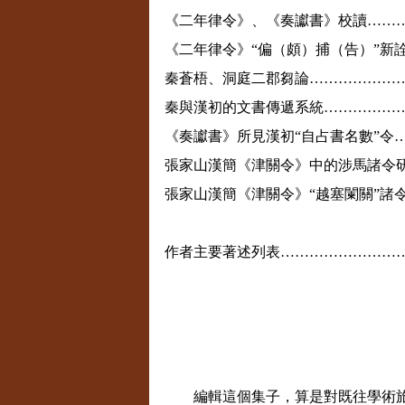
《二年律令》、《奏讞書》校讀……
《二年律令》“偏（頗）捕（告）”新
秦蒼梧、洞庭二郡芻論………………
秦與漢初的文書傳遞系統……………
《奏讞書》所見漢初“自占書名數”令
張家山漢簡《津關令》中的涉馬諸令
張家山漢簡《津關令》“越塞闌關”諸
作者主要著述列表……………………
編輯這個集子，算是對既往學術旅