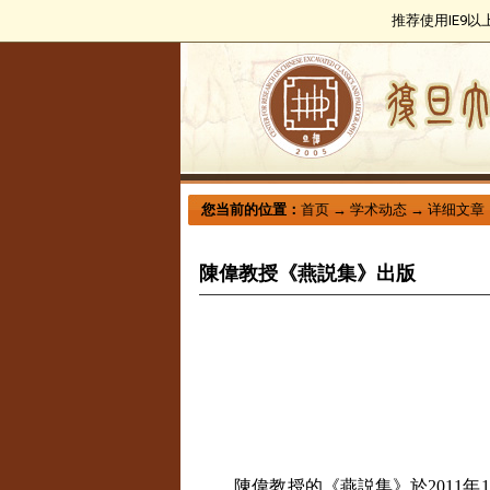
推荐使用IE9
您当前的位置：
首页
→
学术动态
→
详细文章
陳偉教授《燕説集》出版
陳偉教授的《燕説集》於
2011
年
1