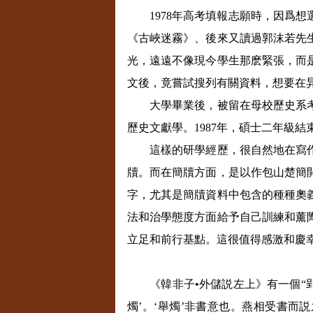
1978
年高考填報志願時，因爲想
《古峽迷霧》、後來又讀過郭沫若先
光，遠遠不像現今學生那麽緊張，而
文後，竟嘗試搜列有關資料，想要在
大學畢業後，被留在母校歷史系考
歷史文獻學。
1987
年，碩士二年級結
這樣的研學經歷，很自然地在寫作中
牘。而在簡牘方面，是以作包山楚簡
字，尤其是簡牘資料中包含的種種奧
法和治學態度方面給予自己訓練和薰
立足和前行基點。這很值得感激和慶
《韓非子•外儲説左上》有一個“郢書
燭’。‘舉燭’非書意也。燕相受書而