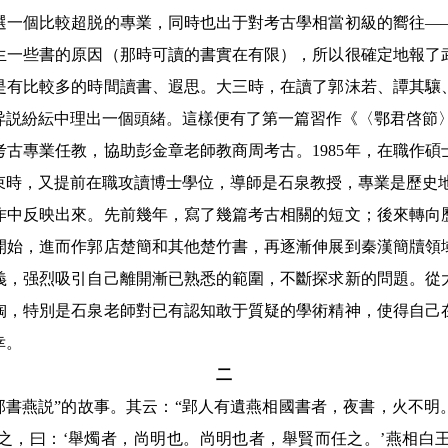
選一個比較超脱的專業，同時也出于對考古學相當初級的嚮往
—
生一些書的原因（那時可讀的書實在有限），所以很確定地報了
是有比較多的時間讀書、遐思。大三時，在讀了郭沫若、譚其驤
异説紛紜中理出一個頭緒。這樣便有了第一篇習作《〈鄂君啓節
古專業任教，協助彭金章老師教商周考古。
1985
年，在職作碩
束時，又提前在職攻讀博士學位，導師是石泉教授，專業是歷史
反映出來。先前幾年，寫了幾篇考古相關的短文；後來轉向
開始，進而作郭店楚簡和其他楚竹書，再逐漸伸展到秦漢簡牘領
義，强烈吸引自己離開漸已熟悉的範圍，不斷探求新的問題。從
陶，特別是石泉老師對已有認知敢于質疑的學術精神，使得自己
幸。
二
燕説”的故事。其云：“郢人有遺燕相國書者，夜書，火不明。
説之，曰：‘舉燭者，尚明也。尚明也者，舉賢而任之。’燕相