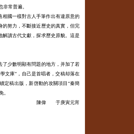
也非常普遍。
燕相國一樣對古人手筆作出有違原意的
身的努力，不斷接近歷史的真實，但完
地解讀古代文獻，探求歷史原貌。這是
去了少數明顯有問題的地方，并加了若
史學文庫”，自己是首唱者，交稿却落在
續定稿出版，新啓動的攻關項目
“
秦簡
免。
陳偉 于庚寅元宵