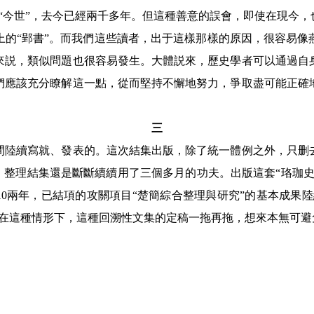
“今世”，去今已經兩千多年。但這種善意的誤會，即使在現今，
“郢書”。而我們這些讀者，出于這樣那樣的原因，很容易像
來説，類似問題也很容易發生。大體説來，歷史學者可以通過自
們應該充分瞭解這一點，從而堅持不懈地努力，爭取盡可能正確
三
續寫就、發表的。這次結集出版，除了統一體例之外，只删
，整理結集還是斷斷續續用了三個多月的功夫。出版這套“珞珈
10
兩年，已結項的攻關項目
“
楚簡綜合整理與研究
”
的基本成果陸
在這種情形下，這種回溯性文集的定稿一拖再拖，想來本無可避