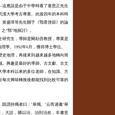
—
這應該是由于中學時看了童恩正先生
武漢大學考古專業。此後四年的本科時
、黃盛璋等先生關于《鄂君啓節》的論
〉之
“
鄂
”
地探討》。
士研究生，導師是闕勛吾教授，專業是
地理學。
1992
年
6
月，獲得博士學位。
歷史地理，再後來則越來越多地轉向簡
域。興趣是最好的導師。古文獻、古文
大學本科以來的多位老師，在知識、方
在每次興味轉換後都能找到比較可靠的
因謂持燭者曰：‘舉燭。’云而過書‘舉
白王，大説，國以治。治則治矣，非書意