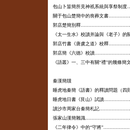
包山卜筮簡所見神祇系統與享祭制度
關于包山楚簡中的喪葬文書…………
郭店楚簡別釋…………………………
《太一生水》校讀并論與《老子》的
郭店竹書《唐虞之道》校釋…………
郭店簡《六德》校讀…………………
《語叢》一、三中有關“禮”的幾條簡
秦漢簡牘
睡虎地秦簡《語書》的釋讀問題（四
睡虎地日書《艮山》試讀……………
讀沙市周家台秦簡札記………………
張家山漢簡雜識………………………
《二年律令》中的“守將”……………