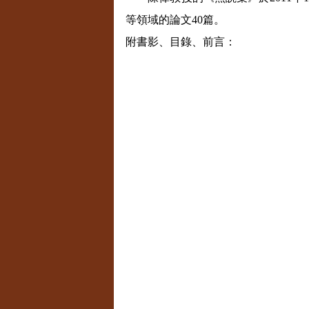
等領域的論文
40
篇。
附書影、目錄、前言：