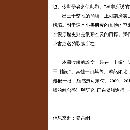
也。今世學者多似此類。”韓非所説的
出土于楚地的簡牘，正可謂廣義上的
解讀。對于這本小書研究的其他內容
全復原歷史則是很難企及的目標。我
小書之名的取義所在。
本書收錄的論文，是在二十多年間陸
干“補記”。其他一仍其舊。雖然如此
最後一批，頗感無可奈何。
2009
、
20
牘的綜合整理與研究
”
正在緊張進行，
信息來源：簡帛網