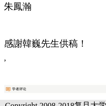
朱鳳瀚
感謝韓巍先生供稿！
,
学者评论
Copyright 2008-20