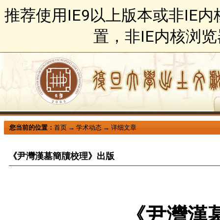
推荐使用IE9以上版本或非IE
置，非IE内核浏
您当前的位置：
首页
→
学术动态
→
详细文章
《尹灣漢墓簡牘校理》出版
《尹灣漢