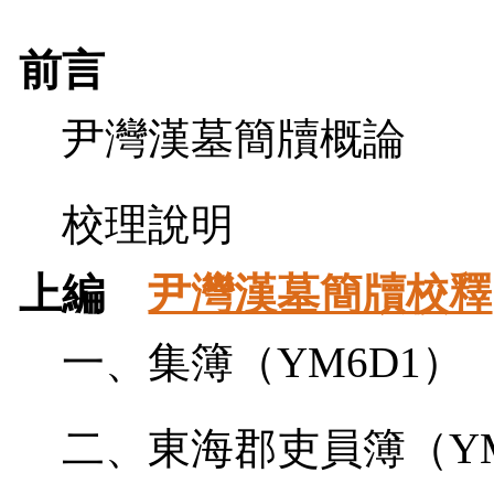
前言
尹灣漢墓簡牘概論
校理說明
上編
尹灣漢墓簡牘校釋
一、集簿（
YM6D1
）
二、東海郡吏員簿（
Y