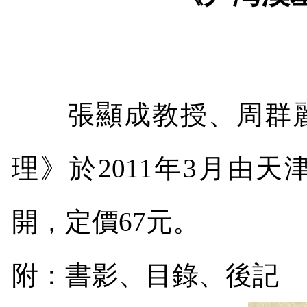
張顯成教授、周群麗
理》於
2011
年
3
月由天
開，定價
67
元。
附：書影、目錄、後記