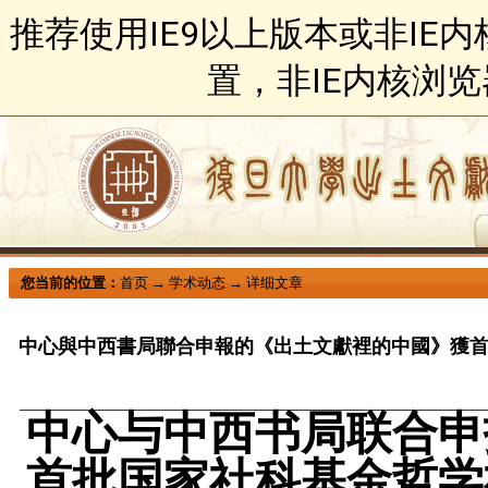
推荐使用IE9以上版本或非IE
置，非IE内核浏
您当前的位置：
首页
→
学术动态
→
详细文章
中心與中西書局聯合申報的《出土文獻裡的中國》獲
中心与中西书局联合申
首批国家社科基金哲学