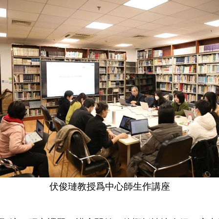
伏俊璉教授爲中心師生作講座