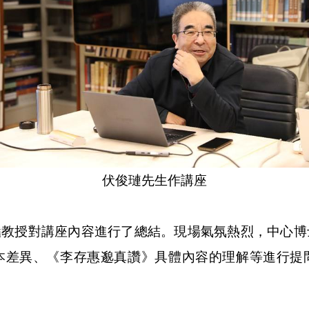
伏俊璉先生作講座
豔教授對講座內容進行了總結。現場氣氛熱烈，中心博
本差異、《李存惠邈真讚》具體內容的理解等進行提