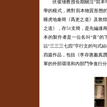
伏俊璉教授長期關注“寫本
學的模式，將對寫本物質形態
睡虎地秦簡《爲吏之道》及敦
之道》，存
51
支簡，是先編連再
本的製作者是一位名叫“喜”
以“三三三七四”字行文的句式
四篇作品，包括《李存惠邈真
軍的外部環境和內部鬥争進行分