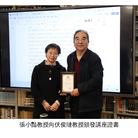
張小豔教授向伏俊璉教授頒發講座證書