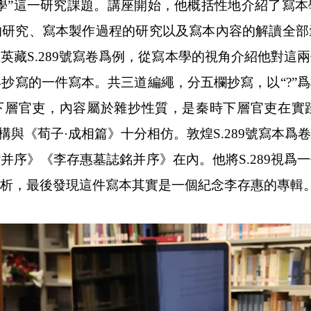
學”這一研究課題。講座開始，他概括性地介紹了寫
的研究、寫本製作過程的研究以及寫本內容的解讀全部
煌英藏
S.289
號寫卷爲例，從寫本學的視角介紹他對這兩
抄寫的一件寫本。共三道編繩，分五欄抄寫，以“?”
的下層官吏，內容屬於雜抄性質，是秦時下層官吏在實
結構與《荀子·成相篇》十分相仿。敦煌
S.289
號寫本爲卷
讚并序》《李存惠墓誌銘并序》在內。他將
S.289
視爲一
析，最後發現這件寫本其實是一個紀念李存惠的專輯