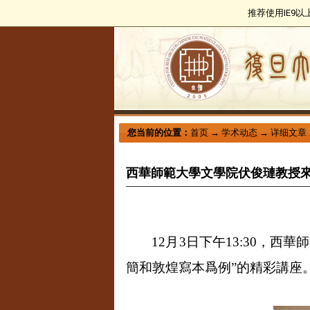
推荐使用IE9
您当前的位置：
首页
→
学术动态
→
详细文章
西華師範大學文學院伏俊璉教授
12
月
3
日下午
13:30
，西華師
簡和敦煌寫本爲例”的精彩講座